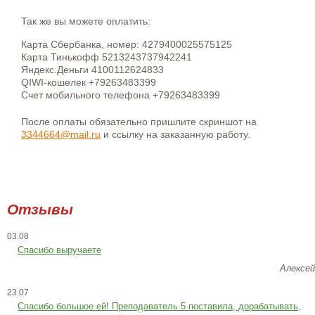
Так же вы можете оплатить:
Карта Сбербанка, номер: 4279400025575125
Карта Тинькофф 5213243737942241
Яндекс.Деньги 4100112624833
QIWI-кошелек +79263483399
Счет мобильного телефона +79263483399
После оплаты обязательно пришлите скриншот на
3344664@mail.ru
и ссылку на заказанную работу.
Отзывы
03.08
Спасибо выручаете
Алексей
23.07
Cпасибо большое ей! Преподаватель 5 поставила, дорабатывать,