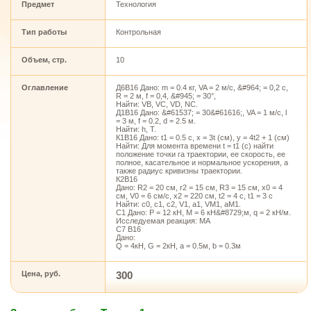
Предмет
Технология
Тип работы
Контрольная
Объем, стр.
10
Оглавление
Д6В16 Дано: m = 0.4 кг, VA = 2 м/с, &#964; = 0,2 с,
R = 2 м, f = 0,4, &#945; = 30°,
Найти: VB, VC, VD, NC.
Д1В16 Дано: &#61537; = 30&#61616;, VA = 1 м/с, l
= 3 м, f = 0.2, d = 2.5 м.
Найти: h, T.
К1В16 Дано: t1 = 0.5 c, x = 3t (см), у = 4t2 + 1 (см)
Найти: Для момента времени t = t1 (c) найти
положение точки га траектории, ее скорость, ее
полное, касательное и нормальное ускорения, а
также радиус кривизны траектории.
К2В16
Дано: R2 = 20 см, r2 = 15 см, R3 = 15 см, x0 = 4
см, V0 = 6 см/с, x2 = 220 см, t2 = 4 c, t1 = 3 с
Найти: c0, c1, c2, V1, a1, VM1, aM1.
С1 Дано: P = 12 кН, M = 6 кН&#8729;м, q = 2 кН/м.
Исследуемая реакция: МА
С7 В16
Дано:
Q = 4кН, G = 2кН, a = 0.5м, b = 0.3м
Цена, руб.
300