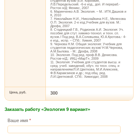
студентов вузов/ В.И. Коробкин,
Л.В.Передельский. -6-е изд., доп. И перераб.-
Ростон н/Д: Феникс, 2007
6. Маринченко А.В. Экология. – М.: ИТК Дашков и
К, 2010
7. Николайкин Н.И., Николайкина Н.Е., Мелехова
О.П. Экология. 2-е изд.Учебник для вузов. М.:
Дрофа, 2007
8. Стадницкий Г.В., Родионов А.И. Экология: Уч.
пособие для стут. химико-технол. и техн. сп.
вузов./ Под ред. В.А.Соловьева, Ю.А.Кротова.- 4-
е изд., испр. – СПб.: Химия, 2007
9. Чернова Н.М. Общая экология: Учебник для
студентов педагогических вузов/ Н.М.Чернова,
А.М.Былова. - М.: Дрофа, 2008
10. Экология. Под ред. проф.В.В. Денисова.
Ростов-н/Д.: ИКЦ «МарТ», 2009
11. Экология: Учебник для студентов высш. и
сред. учеб. заведений, обуч. по техн. спец. и
направлениям/Л.И.Цветкова, М.И.Алексеев,
Ф.В.Карамзинов и др.; под общ. ред.
Л.И.Цветковой. СПб.: Химиздат, 2008
Цена, руб.
300
Заказать работу «Экология 9 вариант»
Ваше имя
*