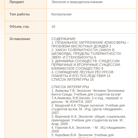
Предмет
Экология и природопользование
Тип работы
Контрольная
Объем, стр.
16
Оглавление
СОДЕРЖАНИЕ
1. ГЛОБАЛЬНОЕ ЗАГРЯЗНЕНИЕ АТМОСФЕРЫ –
ПРОБЛЕМА КИСЛОТНЫХ ДОЖДЕЙ 2
2. ЗАКОН ТОЛЕРАНТНОСТИ (ЗАКОН В.
ШЕЛФОРДА). ПРЕДЕЛЫ ТОЛЕРАНТНОСТИ.
ЭВРИ- И СТЕНОБИОНТЫ 6
3. ДИНАМИКА СООБЩЕСТВ. СУКЦЕССИИ.
ПЕРВИЧНЫЕ И ВТОРИЧНЫЕ СУКЦЕССИИ.
КЛИМАКСНОЕ СООБЩЕСТВО 9
4. СОКРАЩЕНИЕ ЛЕСНЫХ РЕСУРСОВ
ПЛАНЕТЫ И ЕГО ПОСЛЕДСТВИЯ 14
СПИСОК ЛИТЕРАТУРЫ 16
СПИСОК ЛИТЕРАТУРЫ
1. Акимова Т.В. Экология. Человек-Экономика-
Биота-Среда: Учебник для студентов вузов/
Т.А.Акимова, В.В.Хаскин; 2-е изд., перераб. и
дополн.- М.:ЮНИТИ, 2007
2. Бродский А.К. Общая экология: Учебник для
студентов вузов. М.: Изд. Центр «Академия»,
2007.
3. Воронков Н.А. Экология: общая, социальная,
прикладная. Учебник для студентов вузов. М.:
Агар, 2009
4. Горелов А.А. Экология. – М.: ИЦ «Академия»,
2009
5. Коробкин В.И. Экология: Учебник для