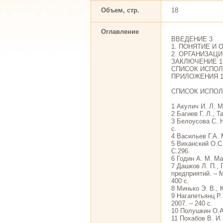
Объем, стр.
18
Оглавление
ВВЕДЕНИЕ 3
1. ПОНЯТИЕ И
2. ОРГАНИЗАЦ
ЗАКЛЮЧЕНИЕ 1
СПИСОК ИСПОЛ
ПРИЛОЖЕНИЯ 1
СПИСОК ИСПО
1 Акулич И. Л. М
2 Багиев Г. Л., Т
3 Белоусова С. Н
с.
4 Васильев Г.А. 
5 Виханский О.С.
С.296.
6 Годин А. М. Ма
7 Дашков Л. П., 
предприятий. – 
400 с.
8 Минько Э. В., 
9 Нагапетьянц Р
2007. – 240 с.
10 Полушкин О.А
11 Похабов В. И.