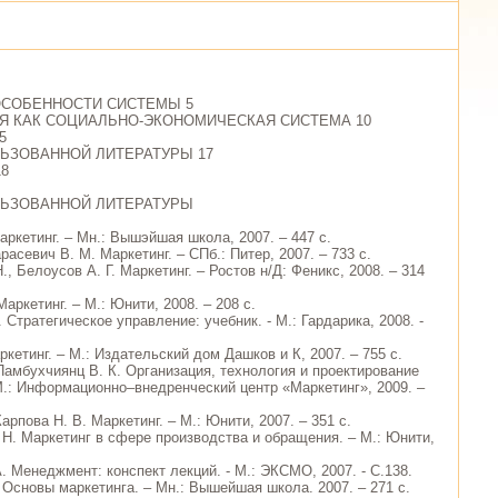
 ОСОБЕННОСТИ СИСТЕМЫ 5
ИЯ КАК СОЦИАЛЬНО-ЭКОНОМИЧЕСКАЯ СИСТЕМА 10
5
ЬЗОВАННОЙ ЛИТЕРАТУРЫ 17
8
ЛЬЗОВАННОЙ ЛИТЕРАТУРЫ
аркетинг. – Мн.: Вышэйшая школа, 2007. – 447 с.
арасевич В. М. Маркетинг. – СПб.: Питер, 2007. – 733 с.
., Белоусов А. Г. Маркетинг. – Ростов н/Д: Феникс, 2008. – 314
Маркетинг. – М.: Юнити, 2008. – 208 с.
 Стратегическое управление: учебник. - М.: Гардарика, 2008. -
ркетинг. – М.: Издательский дом Дашков и К, 2007. – 755 с.
Памбухчиянц В. К. Организация, технология и проектирование
М.: Информационно–внедренческий центр «Маркетинг», 2009. –
Карпова Н. В. Маркетинг. – М.: Юнити, 2007. – 351 с.
. Н. Маркетинг в сфере производства и обращения. – М.: Юнити,
. Менеджмент: конспект лекций. - М.: ЭКСМО, 2007. - С.138.
 Основы маркетинга. – Мн.: Вышейшая школа. 2007. – 271 с.