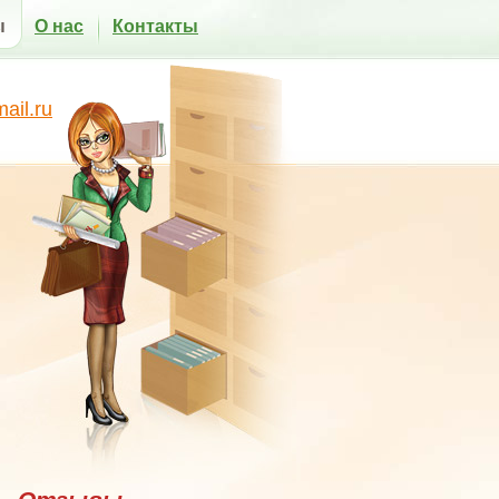
ы
О нас
Контакты
il.ru