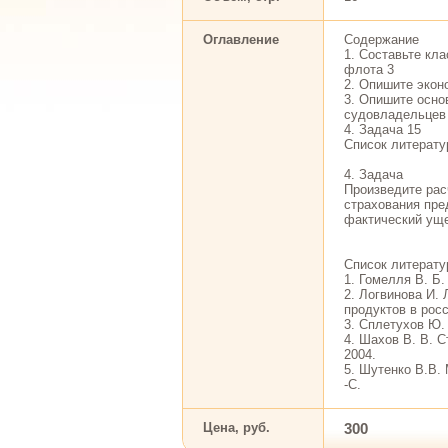
Оглавление
Содержание
1. Составьте кл
флота 3
2. Опишите экон
3. Опишите осно
судовладельцев
4. Задача 15
Список литерату
4. Задача
Произведите рас
страхования пре
фактический уще
Список литерат
1. Гомелля В. Б.
2. Логвинова И.
продуктов в росс
3. Сплетухов Ю. 
4. Шахов В. В. 
2004.
5. Шутенко В.В. 
-С.
Цена, руб.
300