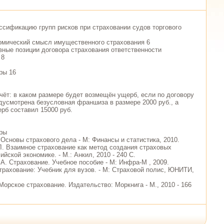
ассификацию групп рисков при страховании судов торгового
омический смысл имущественного страхования 6
вные позиции договора страхования ответственности
 8
ры 16
чёт: в каком размере будет возмещён ущерб, если по договору
дусмотрена безусловная франшиза в размере 2000 руб., а
рб составил 15000 руб.
уры
 Основы страхового дела - М: Финансы и статистика, 2010.
 Л. Взаимное страхование как метод создания страховых
ийской экономике. - М.: Анкил, 2010 - 240 С.
А. Страхование. Учебное пособие - М: Инфра-М , 2009.
Страхование: Учебник для вузов. - М: Страховой полис, ЮНИТИ,
Морское страхование. Издательство: Моркнига - М., 2010 - 166