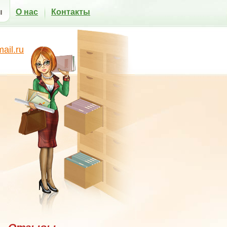
ы
О нас
Контакты
il.ru