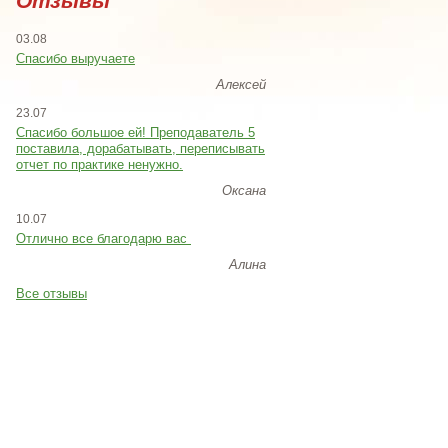
Отзывы
03.08
Спасибо выручаете
Алексей
23.07
Cпасибо большое ей! Преподаватель 5
поставила, дорабатывать, переписывать
отчет по практике ненужно.
Оксана
10.07
Отлично все благодарю вас
Алина
Все отзывы