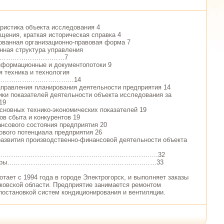
ристика объекта исследования 4
ещения, краткая историческая справка 4
рованная организационно-правовая форма 7
онная структура управления
я………………………………7
нформационные и документопотоки 9
я техника и технология
ва…………………………………14
аправления планирования деятельности предприятия 14
ики показателей деятельности объекта исследования за
19
основных технико-экономических показателей 19
ов сбыта и конкурентов 19
ансового состояния предприятия 20
рового потенциала предприятия 26
развития производственно-финансовой деятельности объекта
е……………………………………………………………………..32
ературы……………………………………………………………33
тает с 1994 года в городе Электрогорск, и выполняет заказы
ковской области. Предприятие занимается ремонтом
постановкой систем кондиционирования и вентиляции.