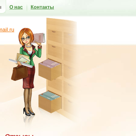
ы
О нас
Контакты
il.ru