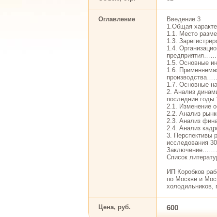
Оглавление
Введение 3
1.Общая характе
1.1. Место разм
1.3. Зарегистри
1.4. Организаци
предприяти
1.5. Основные и
1.6. Применяема
производст
1.7. Основные н
2. Анализ динам
последние годы 
2.1. Изменение 
2.2. Анализ рынк
2.3. Анализ фин
2.4. Анализ кад
3. Перспективы 
исследования 30
Заключени
Список лит
ИП Коробков рабо
по Москве и Мос
холодильников, 
Цена, руб.
600