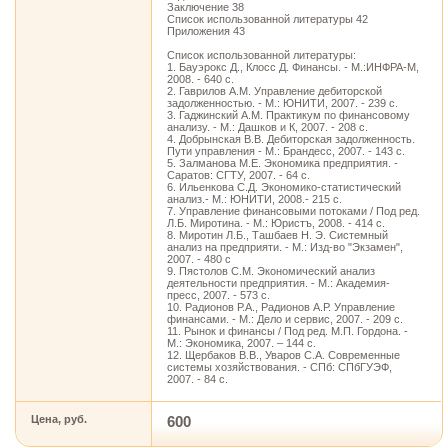
Заключение 38
Список использованной литературы 42
Приложения 43
Список использованной литературы:
1. Бауэрокс Д., Клосс Д. Финансы. - М.:ИНФРА-М,
2008. - 640 с.
2. Гаврилов А.М. Управление дебиторской
задолженностью. - М.: ЮНИТИ, 2007. - 239 с.
3. Гаджинский А.М. Практикум по финансовому
анализу. - М.: Дашков и К, 2007. - 208 с.
4. Добрынская В.В. Дебиторская задолженность.
Пути управления - М.: Брандесс, 2007. - 143 с.
5. Залманова М.Е. Экономика предприятия. -
Саратов: СГТУ, 2007. - 64 с.
6. Ильенкова С.Д. Экономико-статистический
анализ.- М.: ЮНИТИ, 2008.- 215 с.
7. Управление финансовыми потоками / Под ред.
Л.Б. Миротина. - М.: Юристъ, 2008. - 414 с.
8. Миротин Л.Б., Ташбаев Н. Э. Системный
анализ на предприяти. - М.: Изд-во "Экзамен",
2007. - 480 с
9. Пястолов С.М. Экономический анализ
деятельности предприятия. - М.: Академия-
пресс, 2007. - 573 с.
10. Радионов Р.А., Радионов А.Р. Управление
финансами. - М.: Дело и сервис, 2007. - 209 с.
11. Рынок и финансы / Под ред. М.П. Гордона. -
М.: Экономика, 2007. – 144 с.
12. Щербаков В.В., Уваров С.А. Современные
системы хозяйствования. - СПб: СПбГУЭФ,
2007. - 84 с.
Цена, руб.
600