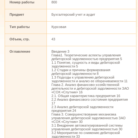
Номер работы
800
Предмет
Бухгалтерский учет и аудит
Тип работы
Курсовая
Объем, стр.
43
Оглавление
Введение 3
Глава1. Теоретические аспекты управления
дебиторской задолженностью предприятия 5
1.1 Понятие, сущность и виды дебиторской
задолженности 5
1.2 Стадии и причины формирования
дебиторской задолженности 8
1.3 Подходы к управлению дебиторской
задолженности и анализ ее оборачиваемости 11
Глава 2. Анализ финансово-хозяйственной
деятельности и дебиторской задолженности ЗАО
«СОК «Спутник» 16
2.1. Общая характеристика предприятия 16
2.2 Анализ финансового состояния предприятия
17
2.3 Анализ дебиторской задолженности
предприятия 24
Глава 3. Совершенствование механизма
управления дебиторской задолженностью ЗАО
«СОК «Спутник» 30
3.1 Внедрение автоматизированной системы
управления дебиторской задолженностью 30
3.2 Мероприятие по снижению дебиторской
задолженности 33