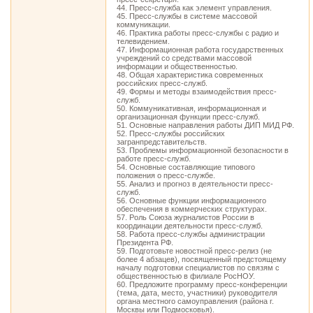
44. Пресс-служба как элемент управления.
45. Пресс-службы в системе массовой
коммуникации.
46. Практика работы пресс-службы с радио и
телевидением.
47. Информационная работа государственных
учреждений со средствами массовой
информации и общественностью.
48. Общая характеристика современных
российских пресс-служб.
49. Формы и методы взаимодействия пресс-
служб.
50. Коммуникативная, информационная и
организационная функции пресс-служб.
51. Основные направления работы ДИП МИД РФ.
52. Пресс-службы российских
загранпредставительств.
53. Проблемы информационной безопасности в
работе пресс-служб.
54. Основные составляющие типового
положения о пресс-службе.
55. Анализ и прогноз в деятельности пресс-
служб.
56. Основные функции информационного
обеспечения в коммерческих структурах.
57. Роль Союза журналистов России в
координации деятельности пресс-служб.
58. Работа пресс-службы администрации
Президента РФ.
59. Подготовьте новостной пресс-релиз (не
более 4 абзацев), посвященный предстоящему
началу подготовки специалистов по связям с
общественностью в филиале РосНОУ.
60. Предложите программу пресс-конференции
(тема, дата, место, участники) руководителя
органа местного самоуправления (района г.
Москвы или Подмосковья).