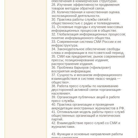
обеспечения в коммерческих структурах.
28. Изучение эффективности продвижения
товаров методом обратной связи.
29. Количественная и качественная оценка
экспозиционной деятельности.
30. Практика работы службы связей с
общественностью с радио и телевидением.
31. Основные подходы к изучению массовых
информационных процессов в обществе.
32. Глобализация информационных процессов;
понятие информационного общества.
33. Современная система СМИ России и ее
инфраструктура.
34. Законодательное обеспечение свободы
слова и информации в постсоветский период.
35. СМИ как предприятие; рынок современной
прессы; позиционирование издания;
распространение издания.
36. Проблема барьеров («фильтров»)
восприятия информации.
37. Сущность и механизм информационного
взаимодействия в системе «масс-медиа —
общество».
38. Работа пресс-службы по налаживанию
двусторонней активной связи «организация-
население».
39. Организация публичных акций в работе
пресс-службы.
40. Практика организации и проведения
аккредитации иностранных журналистов в РФ.
41. Оптимальная модель работы пресс-служб
общественных организаций и политических
партий.
42. Взаимодействие пресс-служб со СМИ и
журналистами.
43. Функции и основные направления работы
пресс-секретаря.