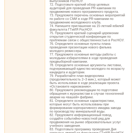
выпускников РосНОУ.
72. Подготовьте краткий обзор целевых
аудиторий для проведения PR-кампании по
продвижению нового программного продукта.
73. Предложите перечень основных мероприятий
по работе со СМИ в ходе PR-кампании по
продвижению молодежного клуба.
74. Напишите приглашение на 15-летний юбилей
факультета ГТиИЯ РосНОУ.
75. Предложите краткий сценарий церемонии
открытия студенческой конференции по
проблемам связи с общественностью в РосНОУ.
76. Определите основные пункты плана
проведения презентации нового фильма
молодого режиссера.
77. Предложите основные методы работы с
молодыми избирателями в ходе проведения
предвыборной кампании.
78. Определите основные аргументы листовки,
подчеркивающей единство молодого по возрасту
кандидата и аудитории.
79. Разработайте план видеоролика
(продолжительность 2–3 мин.), который может
быть использован в ходе реализации проекта
«Остановите наркоманию».
80. Предложите рекомендации по подготовке
обращения к журналистам в случае техногенной
аварии на «вашей» фабрике.
81. Определите основные характеристики,
которые могут быть использованы при
формировании корпоративного имиджа завода
по производству минеральной воды.
82. Предложите информационный повод,
создайте событийно-новостной ряд для
продвижения на рынке образовательных услуг
учебного заведения.
83. Подготовьте программу проведения Дня
открытых дверей на факультете ГТиИЯ РосНОУ.