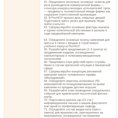
61. Предложите несколько основных тезисов для
речи руководителя коммерческой фирмы —
спонсора конкурса молодых исполнителей. Цель
— продвинуть положительный имидж фирмы как
социально ответственной организации.
62. В РосНОУ прошел день открытых дверей.
Подготовьте пресс-релиз для журнала «Куда
пойти учиться».
63. Сформулируйте основные факторы анализа
и оценки политической обстановки в регионе в
ходе предвыборной кампании.
64. Определите основные пункты заявления для
прессы в связи с вводом в строй нового
учебного корпуса РосНОУ.
65. Разработайте предложения (2–3 пункта) по
продвижению издания, посвященного
компьютерным и телекоммуникационным
технологиям.
66. Предложите план действий пресс-службы
банка в случае кризисной ситуации в банковской
сфере.
67. Сформулируйте концепцию рекламной
кампании нового телефонного тарифа
«Молодежный».
68. Определите перечень возможных PR-
мероприятий по позиционированию на рынке
кампании по продаже детских игрушек.
69. Разработайте план проведения специального
события для привлечения посетителей фитнес-
клуба.
70. Подготовьте краткое (до 0,5 стр.)
информационное письмо о вашем факультете
или одной из профилирующих кафедр.
71. Определите состав медиа-кита (пресс-
пакета) для журналистов, приглашенных на
мероприятие, посвященное чествованию