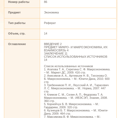
Номер работы
86
Предмет
Экономика
Тип работы
Реферат
Объем, стр.
14
Оглавление
ВВЕДЕНИЕ 2
ПРЕДМЕТ МИКРО- И МАКРОЭКОНОМИКА, ИХ
ВЗАИМОСВЯЗЬ 4
ЗАКЛЮЧЕНИЕ 11
СПИСОК ИСПОЛЬЗОВАННЫХ ИСТОЧНИКОВ
14
Список использованных источников
1. Агапова Т. А., Серегина С. Ф. Макроэкономика.
– М.: Маркет ДС, 2009. 416 стр.
2. Анисимов А. А., Артемьев Н. В., Тихонова О.
Б. Макроэкономика. – М.: Юнити-Дана, 2010. 600
стр.
3. Гребенников П. И., Леусский А. И., Тарасевич
Л. С. Микроэкономика. – М.: Норма, 2007. 447
стр.
4. Климов С. М., Селин А. П., Федорова Т. А.
Макроэкономика. – М.: ИВЭСЭП, Знание, 2008.
360 стр.
5. Корнейчук Б. В. Микроэкономика. – М.:
Гардарики, 2009. 320 стр.
6. Кузнецов Б. Т. Макроэкономика. – М.: Юнити-
Дана, 2009. 464 стр.
7. Максимова В. Ф. Микроэкономика. – М.: