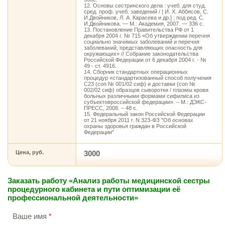
12. Основы сестринского дела : учеб. для студ.
сред. проф. учеб. заведений / | И. X. Аббясов, С.
И.Двойников, Л. А. Карасева и др.] ; под ред. С.
И.Двойникова. — М.: Академия, 2007. — 336 с.
13. Постановление Правительства РФ от 1
декабря 2004 г. № 715 «Об утверждении перечня
социально значимых заболеваний и перечня
заболеваний, представляющих опасность для
окружающих» // Собрание законодательства
Российской Федерации от 6 декабря 2004 г. - №
49 - ст. 4916.
14. Сборник стандартных операционных
процедур «стандартизованный способ получения
С23 (соп № 001/02 сиф) и доставки (соп №
002/02 сиф) образцов сыворотки / плазмы крови
больных различными формами сифилиса из
субъектовроссийской федерации». – М.: ДЭКС-
ПРЕСС, 2008. – 48 с.
15. Федеральный закон Российской Федерации
от 21 ноября 2011 г. N 323-ФЗ "Об основах
охраны здоровья граждан в Российской
Федерации"
Цена, руб.
3000
Заказать работу «Анализ работы медицинской сестры
процедурного кабинета и пути оптимизации её
профессиональной деятельности»
Ваше имя
*