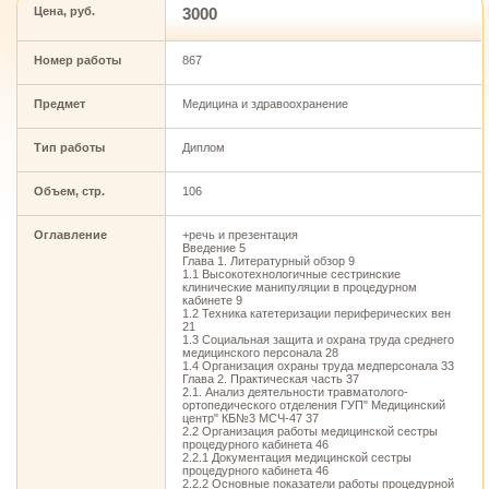
Цена, руб.
3000
Номер работы
867
Предмет
Медицина и здравоохранение
Тип работы
Диплом
Объем, стр.
106
Оглавление
+речь и презентация
Введение 5
Глава 1. Литературный обзор 9
1.1 Высокотехнологичные сестринские
клинические манипуляции в процедурном
кабинете 9
1.2 Техника катетеризации периферических вен
21
1.3 Социальная защита и охрана труда среднего
медицинского персонала 28
1.4 Организация охраны труда медперсонала 33
Глава 2. Практическая часть 37
2.1. Анализ деятельности травматолого-
ортопедического отделения ГУП" Медицинский
центр" КБ№3 МСЧ-47 37
2.2 Организация работы медицинской сестры
процедурного кабинета 46
2.2.1 Документация медицинской сестры
процедурного кабинета 46
2.2.2 Основные показатели работы процедурной