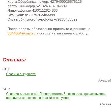
Карта Сбербанка, номер: 4279400025575125
Карта Тинькофф 5213243737942241
Яндекс.Деньги 4100112624833
QIWI-кошелек +79263483399
Счет мобильного телефона +79263483399
После оплаты обязательно пришлите скриншот на
3344664@mail.ru
и ссылку на заказанную работу.
Отзывы
03.08
Спасибо выручаете
Алексей
23.07
Cпасибо большое ей! Преподаватель 5 поставила, дорабатывать,
переписывать отчет по практике ненужно.
Оксана