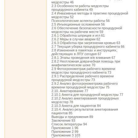
медсестры 46
2.3 Особенности работы медсестры
процедурного кабинета 49
2.4 Инвазивные методы в практике процедурной
медсестры 52
Психологические аспекты работы 56
2.5 Инъекционные осложнения 56
2.6 Обеспечение безопасности процедурной
медсестры на рабочем месте 59
2.6.1 Обработка шприцев и игл 61
2.6.2 Меры в случаи аварии 62
2.6.3 Обработка при загрязнении кровью 63
2.7 Текущая уборка процедурного кабинета 66
2.8 Изменения в памятках и инструкциях,
действующих в ЛПУ сегодня 67
2.8.1 Этапы проведения в/в вливания 67
2.8.2 Неотложная доврачебная помощь при
анафилактическом шоке 70
2.9 Фотохронометраж рабочего времени
медсестры процедурного кабинета 73
2.9.1 Распределение рабочего времени
процедурной медсестры 73
2.9.2 Анализ фотохронометража рабочего
времени процедурной медсестры 75
2.10. Анкетирование 77
2.10.1 Анкета для процедурной медсестры 77
2.10.2 Анализ анкетирования процедурных
медсестер 78
2.10.3 Анкета для пациентов 84
2.10.4. Анализ результатов анкетирования
пациентов 85
Выводы и предложения 89
Заключение 93
Список литературы 94
Приложение 1 96
Приложение 2 99
Приложение 3 103