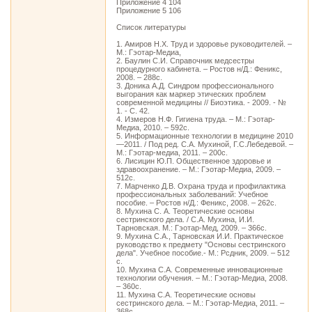
Приложение 4 104
Приложение 5 106
Список литературы
1. Амиров Н.Х. Труд и здоровье руководителей. –
М.: Гэотар-Медиа,
2. Баулин С.И. Справочник медсестры
процедурного кабинета. – Ростов н/Д.: Феникс,
2008. – 288с.
3. Доника А.Д. Синдром профессионального
выгорания как маркер этических проблем
современной медицины // Биоэтика. - 2009. - №
1. - С. 42.
4. Измеров Н.Ф. Гигиена труда. – М.: Гэотар-
Медиа, 2010. – 592с.
5. Информационные технологии в медицине 2010
—2011. / Под ред. С.А. Мухиной, Г.С.Лебедевой. –
М.: Гэотар-медиа, 2011. – 200с.
6. Лисицин Ю.П. Общественное здоровье и
здравоохранение. – М.: Гэотар-Медиа, 2009. –
512с.
7. Марченко Д.В. Охрана труда и профилактика
профессиональных заболеваний: Учебное
пособие. – Ростов н/Д.: Феникс, 2008. – 262с.
8. Мухина С. А. Теоретические основы
сестринского дела. / С.А. Мухина, И.И.
Тарновская. М.: Гэотар-Мед, 2009. – 366с.
9. Мухина С.А., Тарновская И.И. Практическое
руководство к предмету "Основы сестринского
дела". Учебное пособие.- М.: Рсдник, 2009. – 512
с.
10. Мухина С.А. Современные инновационные
технологии обучения. – М.: Гэотар-Медиа, 2008.
– 360с.
11. Мухина С.А. Теоретические основы
сестринского дела. – М.: Гэотар-Медиа, 2011. –
368с.