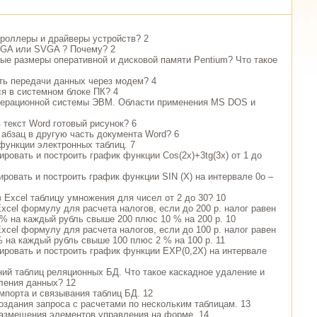
нтроллеры и драйверы устройств? 2
EGA или SVGA ? Почему? 2
ные размеры оперативной и дисковой памяти Pentium? Что такое
сть передачи данных через модем? 4
ся в системном блоке ПК? 4
операционной системы ЭВМ. Области применения MS DOS и
в текст Word готовый рисунок? 6
 абзац в другую часть документа Word? 6
 функции электронных таблиц. 7
ировать и построить график функции Cos(2x)+3tg(3x) от 1 до
ировать и построить график функции SIN (X) на интервале 0о –
в Excel таблицу умножения для чисел от 2 до 30? 10
xcel формулу для расчета налогов, если до 200 р. налог равен
0 % на каждый рубль свыше 200 плюс 10 % на 200 р. 10
xcel формулу для расчета налогов, если до 100 р. налог равен
% на каждый рубль свыше 100 плюс 2 % на 100 р. 11
лировать и построить график функции EXP(0,2X) на интервале
ний таблиц реляционных БД. Что такое каскадное удаление и
ления данных? 12
импорта и связывания таблиц БД. 12
создания запроса с расчетами по нескольким таблицам. 13
размещения элементов управления на форме. 14