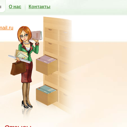
ы
О нас
Контакты
il.ru