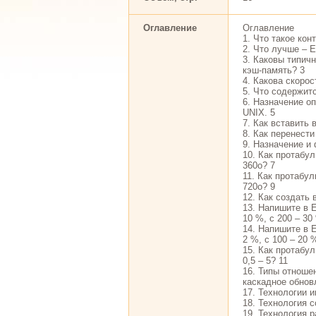
Оглавление
Оглавление
1. Что такое ко
2. Что лучше – 
3. Каковы типич
кэш-память? 3
4. Какова скоро
5. Что содержит
6. Назначение 
UNIX. 5
7. Как вставить 
8. Как перенести
9. Назначение и
10. Как протабул
360о? 7
11. Как протабул
720о? 9
12. Как создать 
13. Напишите в E
10 %, с 200 – 3
14. Напишите в E
2 %, с 100 – 20 
15. Как протабу
0,5 – 5? 11
16. Типы отноше
каскадное обнов
17. Технологии 
18. Технология 
19. Технология 