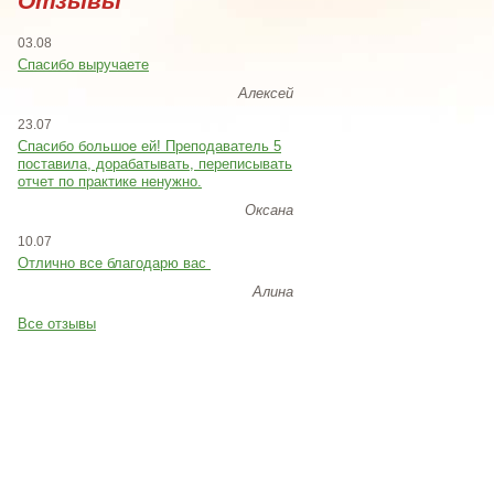
Отзывы
03.08
Спасибо выручаете
Алексей
23.07
Cпасибо большое ей! Преподаватель 5
поставила, дорабатывать, переписывать
отчет по практике ненужно.
Оксана
10.07
Отлично все благодарю вас
Алина
Все отзывы