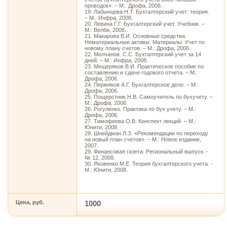
проводок». – М.: Дрофа, 2006.
19. Лабынцева Н.Т. Бухгалтерский учет: теория.
– М.: Инфра, 2008.
20. Левина Г.Г. Бухгалтерский учет. Учебник. –
М.: Велби, 2008.
21. Макарова В.И. Основные средства.
Нематериальные активы. Материалы. Учет по
новому плану счетов. – М.: Дрофа, 2006.
22. Молчанов. С.С. Бухгалтерский учет за 14
дней. – М.: Инфра, 2008.
23. Мещеряков В.И. Практическое пособие по
составлению и сдаче годового отчета. – М.:
Дрофа, 2006.
24. Пермяков А.Г. Бухгалтерское дело. – М.:
Дрофа, 2006.
25. Пощерстник Н.В. Самоучитель по бухучету. –
М.: Дрофа, 2006.
26. Рогуленко. Практика по бух учету. – М.:
Дрофа, 2006.
27. Тимофеева О.В. Конспект лекций. – М.:
Юнити, 2008.
28. Шнейдман Л.З. «Рекомендации по переходу
на новый план счетов». – М.: Новое издание,
2007.
29. Финансовая газета. Региональный выпуск. -
№ 12, 2008.
30. Яковенко М.Е. Теория бухгалтерского учета. -
М.: Юнити, 2008.
Цена, руб.
1000