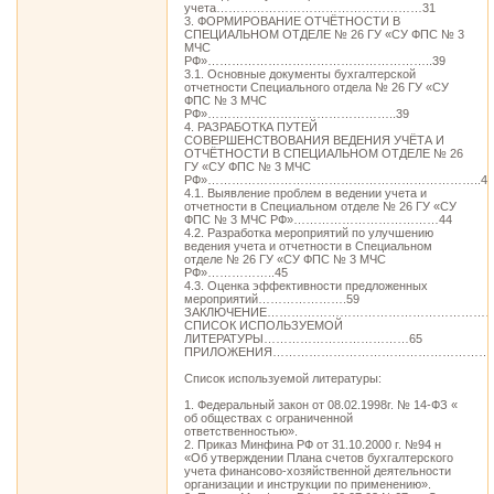
учета……………………………………………31
3. ФОРМИРОВАНИЕ ОТЧЁТНОСТИ В
СПЕЦИАЛЬНОМ ОТДЕЛЕ № 26 ГУ «СУ ФПС № 3
МЧС
РФ»………………………………………………..39
3.1. Основные документы бухгалтерской
отчетности Специального отдела № 26 ГУ «СУ
ФПС № 3 МЧС
РФ»………………………………………..39
4. РАЗРАБОТКА ПУТЕЙ
СОВЕРШЕНСТВОВАНИЯ ВЕДЕНИЯ УЧЁТА И
ОТЧЁТНОСТИ В СПЕЦИАЛЬНОМ ОТДЕЛЕ № 26
ГУ «СУ ФПС № 3 МЧС
РФ»…………………………………………………………..44
4.1. Выявление проблем в ведении учета и
отчетности в Специальном отделе № 26 ГУ «СУ
ФПС № 3 МЧС РФ»………………………………44
4.2. Разработка мероприятий по улучшению
ведения учета и отчетности в Специальном
отделе № 26 ГУ «СУ ФПС № 3 МЧС
РФ»……………..45
4.3. Оценка эффективности предложенных
мероприятий………………….59
ЗАКЛЮЧЕНИЕ……………………………………………………
СПИСОК ИСПОЛЬЗУЕМОЙ
ЛИТЕРАТУРЫ………………………………65
ПРИЛОЖЕНИЯ…………………………………………………
Список используемой литературы:
1. Федеральный закон от 08.02.1998г. № 14-ФЗ «
об обществах с ограниченной
ответственностью».
2. Приказ Минфина РФ от 31.10.2000 г. №94 н
«Об утверждении Плана счетов бухгалтерского
учета финансово-хозяйственной деятельности
организации и инструкции по применению».