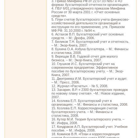
3. Приказ Минфина РФ от 22.07.03 №67 н «О
формах бухгалтерской отчетности организации».
4. ПБУ 6/01,утвержденного приказом Минфина
России от 30 марта 2001 г. «Учет основных
средств».
5. План счетов бухгалтерского учета финансово-
хозяйственной деятельности организаций и
инструкции по его применению, утв. Приказом
МФ РФ. 31.10.2000 г. №94 н.
6. Астахов В.П. Бухгалтерский учет основных
средств. – М.: Дрофа, 2006.
7. Беликов Т.Н. Бухгалтерский учет и отчетность.
– М.: Экор-Книга, 2007.
8. Букина О.А. Азбука бухгалтера. – М.: Финансы
и статистика, 2008.
9. Верещак В.В. Годовой отчет для малого
бизнеса. – М.: Экор-Книга, 2007.
10. Глушков И.С. Бухгалтерский учет на
современном предприятии: Эффективное
пособие по бухгалтерскому учету. – М.: Экор-
Книга, 2007.
11. Дмитриева И.М. Бухгалтерский учет и аудит.
– М.: Пресс, 2006.
12. Журнал «Расчеты». - № 5, 2008.
13. Захарин. В.Р. « 2300 бухгалтерских проводок
по новому плану счетов». –М.: Новое издание,
2007.
14. Козлова Е.П. Бухгалтерский учет в
организациях. – М.: Финансы и статистика, 2008.
15. Козлова Е.П. Корреспонденция счетов
бухгалтерского учета. – М.: Финансы и
статистика, 2008.
16. Кутер М.И. Теория бухгалтерского учета. –
М.: Инфра, 2008.
17. Кондраков А.П. Бухгалтерский учет. Учебное
пособие. – М.: Инфра, 2008.
18. Кожинов В.Я. «План и корреспонденция
счетов бухгалтерского учета 6000 типовых