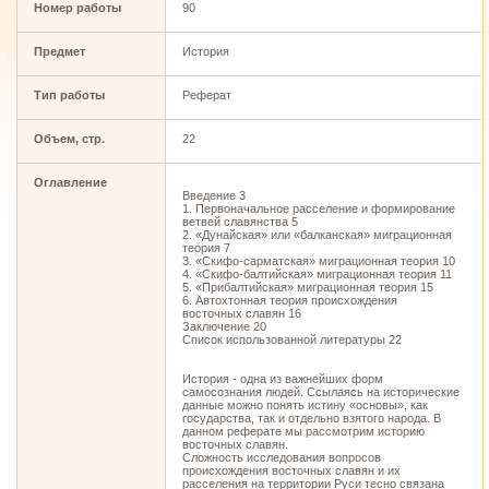
Номер работы
90
Предмет
История
Тип работы
Реферат
Объем, стр.
22
Оглавление
Введение 3
1. Первоначальное расселение и формирование
ветвей славянства 5
2. «Дунайская» или «балканская» миграционная
теория 7
3. «Скифо-сарматская» миграционная теория 10
4. «Скифо-балтийская» миграционная теория 11
5. «Прибалтийская» миграционная теория 15
6. Автохтонная теория происхождения
восточных славян 16
Заключение 20
Список использованной литературы 22
История - одна из важнейших форм
самосознания людей. Ссылаясь на исторические
данные можно понять истину «основы», как
государства, так и отдельно взятого народа. В
данном реферате мы рассмотрим историю
восточных славян.
Сложность исследования вопросов
происхождения восточных славян и их
расселения на территории Руси тесно связана