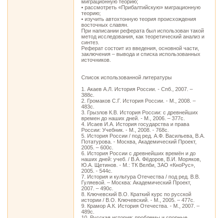
миграционную теорию;
• рассмотреть «Прибалтийскую» миграционную
теорию;
• изучить автохтонную теория происхождения
восточных славян.
При написании реферата был использован такой
метод исследования, как теоретический анализ и
синтез.
Реферат состоит из введения, основной части,
заключения – вывода и списка использованных
источников.
Список использованной литературы
1. Акаев А.Л. История России. - Спб., 2007. –
388c.
2. Громаков С.Г. История России. - М., 2008. –
483с.
3. Грызлов К.В. История России: с древнейших
времен до наших дней. - М., 2006. – 377с.
4. Исаев И.А. История государства и права
России: Учебник. - М., 2008. - 768с.
5. История России / под ред. А.Ф. Васильева, В.А.
Потатурова. - Москва, Академический Проект,
2005. – 600с.
6. История России с древнейших времён и до
наших дней: учеб. / В.А. Фёдоров, В.И. Моряков,
Ю.А. Щетинов. - М.: ТК Велби, ЗАО «КноРус»,
2005. - 544с.
7. История и культура Отечества / под ред. В.В.
Гуляевой. – Москва: Академический Проект,
2007. – 490с.
8. Ключевский В.О. Краткий курс по русской
истории / В.О. Ключевский. - М., 2005. – 477с.
9. Крамор А.К. История Отечества. - М., 2007. –
489с.
10. Русская история: проблемы и спорные