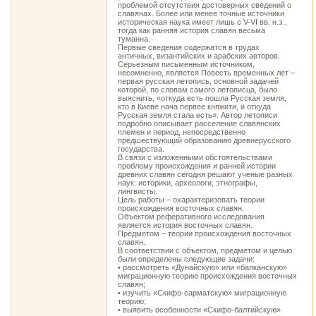
проблемой отсутствия достоверных сведений о
славянах. Более или менее точные источники
историческая наука имеет лишь с V-VI вв. н.э.,
тогда как ранняя история славян весьма
туманна.
Первые сведения содержатся в трудах
античных, византийских и арабских авторов.
Серьезным письменным источником,
несомненно, является Повесть временных лет –
первая русская летопись, основной задачей
которой, по словам самого летописца, было
выяснить, «откуда есть пошла Русская земля,
кто в Киеве нача первее княжити, и откуда
Русская земля стала есть». Автор летописи
подробно описывает расселение славянских
племен и период, непосредственно
предшествующий образованию древнерусского
государства.
В связи с изложенными обстоятельствами
проблему происхождения и ранней истории
древних славян сегодня решают ученые разных
наук: историки, археологи, этнографы,
лингвисты.
Цель работы – охарактеризовать теории
происхождения восточных славян.
Объектом реферативного исследования
является история восточных славян.
Предметом – теории происхождения восточных
славян.
В соответствии с объектом, предметом и целью
были определены следующие задачи:
• рассмотреть «Дунайскую» или «балканскую»
миграционную теорию происхождения восточных
славян;
• изучить «Скифо-сарматскую» миграционную
теорию;
• выявить особенности «Скифо-балтийскую»