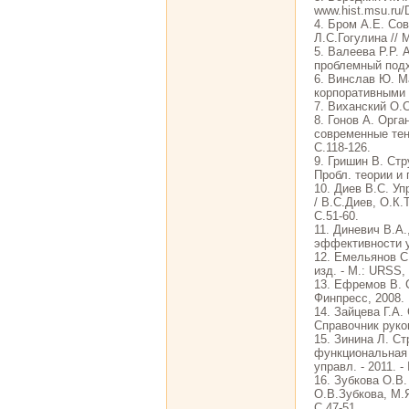
www.hist.msu.ru/
4. Бром А.Е. Со
Л.С.Гогулина // М
5. Валеева Р.Р.
проблемный подхо
6. Винслав Ю. М
корпоративными с
7. Виханский О.С
8. Гонов А. Орг
современные тенд
С.118-126.
9. Гришин В. Ст
Пробл. теории и п
10. Диев В.С. У
/ В.С.Диев, О.К.Т
С.51-60.
11. Диневич В.А.
эффективности у
12. Емельянов С.
изд. - М.: URSS, 
13. Ефремов В. 
Финпресс, 2008.
14. Зайцева Г.А
Справочник руков
15. Зинина Л. С
функциональная 
управл. - 2011. -
16. Зубкова О.В
О.В.Зубкова, М.Я
С.47-51.