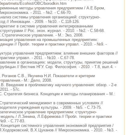
Departmets/Ecohist/ОВС/borodkin.htm
временные методы управления предприятием / А.Е.Бром,
икроэкономика. - 2011. - №2. - С.66-70.
 Анализ системы управления организацией: структурно-
д // Инновации. - 2009. - №10. - С.118-126.
аркетинг в системе управления интегрированными
труктурами // Рос. экон. журнал. - 2010. - №2. - С.58-68.
.Стратегическое управление. - М.: Эко, 2008.
анизация управления на промышленных предприятиях:
енции // Пробл. теории и практики управл. - 2010. - №9. -
руктура управления предприятием: влияние внешних факторов //
рактики управл. - 2011. - №10. - С.67-78.
правление в организациях: модели, структуры, принятие решений
рубицын // Вестник НГУ. Сер. Философия. - 2010. - Т.8, вып.4. -
, Роганов С.В., Якунина Н.И. Показатели и критерии
правления.- М.: Дело, 2008.
В. Введение в проблематику научного управления: обзор. - 2-е
2011. - 57с.
С. Стратегия бизнеса. Концепции и методы планирования – М.:
. Стратегический менеджмент в современных условиях //
одителя учреждения культуры. - 2009. - №5. - С.73-75.
тратегическое управление предприятием: структурно-
модель / Л.Зинина, Л.Ефремова // Пробл. теории и практики
 №9. - С.77-83.
. Концепция системного управления экономикой предприятия /
.Ходорковский, В.Х.Цуканов // Микроэкономика. - 2010. - №3. -