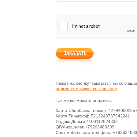
Нажав на кнопку "заказать", вы соглаш
пользовательское соглашение
Так же вы можете оплатить:
Карта Сбербанка, номер: 42794000255
Карта Тинькофф 5213243737942241
Яндекс.Деньги 4100112624833
QIWI-кошелек +79263483399
Счет мобильного телефона +79263483