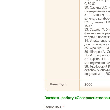
Вестн. Моск. ун-
С.59-82.
30. Савина В.О.
менеджмента каче
31. Томсон Н. Т
взгляд с конфере
32. Туленков Н.
150 с.
33. Удалов Ф. У
фикационное раз
теории и практики
34. Управление о
доп. и перерар.-
35. Франчук В.И.
36. Шадрин А. С
Пробл. теории и п
37. Юркив Н.Н. 
менеджмента каче
38. Якубовский 
сетевой экономик
социология. - 200
Цена, руб.
3000
Заказать работу «Совершенствован
Ваше имя
*