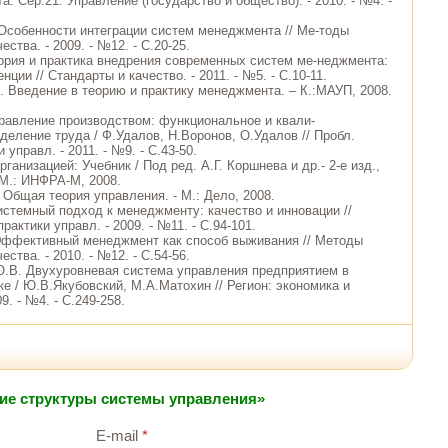
та. Сер.21. Управление (государство и общество). - 2010. - №4. -
 Особенности интеграции систем менеджмента // Ме-тоды
ства. - 2009. - №12. - С.20-25.
еория и практика внедрения современных систем ме-неджмента:
нции // Стандарты и качество. - 2011. - №5. - С.10-11.
В. Введение в теорию и практику менеджмента. – К.:МАУП, 2008.
правление производством: функциональное и квали-
деление труда / Ф.Удалов, Н.Воронов, О.Удалов // Пробл.
 управл. - 2011. - №9. - С.43-50.
рганизацией: Учебник / Под ред. А.Г. Коршнева и др.- 2-е изд.,
 М.: ИНФРА-М, 2008.
 Общая теория управления. - М.: Дело, 2008.
истемный подход к менеджменту: качество и инновации //
рактики управл. - 2009. - №11. - С.94-101.
Эффективный менеджмент как способ выживания // Методы
ства. - 2010. - №12. - С.54-56.
Ю.В. Двухуровневая система управления предприятием в
е / Ю.В.Якубовский, М.А.Матохин // Регион: экономика и
9. - №4. - С.249-258.
ие структуры системы управления»
E-mail
*