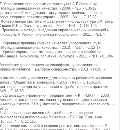
Г. Управление процессами организации / А.Г.Ивахненко,
 Методы менеджмента качества. - 2009. - №5. - С.8-12.
Стратегический менеджмент: актуальные проблемы и новые
робл. теории и практики управл. - 2009. - №1. - С.15-22.
Г. Конвергенные системы управления - инфраструктура XXI века
Сараев В.Р. // Экон. стратегии. - 2009. - №4. - С.116-123.
. Проблемы и методы внедрения управленческих инноваций //
.Корсунь // Регион: экономика и социология. - 2011. - №1. -
А. Коренные причины кризиса качества управления и пути
/ Методы менеджмента качества. - 2010. - №14. - С.12-17.
А. Кризис управления: американские пороки и российская
А-Канада: экономика, политика, культура. - 2011. - №1. - С.109-
 Российская управленческая специфика - управление по
siness excellence = Деловое совершенство. - 2011. - №10. -
Об оптимальном управлении долгосрочным развитием компании
авлов // Общество и экономика. - 2009. - №7. - С.150-164.
сия: новая парадигма управления // Пробл. теории и практики
 №8. - С.18-30.
С. Организация управления предприятием. – К.: «МАУП», 2008.
 Условия и факторы оптимального управления долгосрочным
ических систем // Нац. интересы: приоритеты и безопасность. -
24-33.
А. Использование циклов обратной связи в процессе
мы управления компанией // Вестник НГУ. Сер. Соц.-экон.
.10, вып.4. - С.11-115.
Управление компанией с позиции роста стоимости бизнеса //