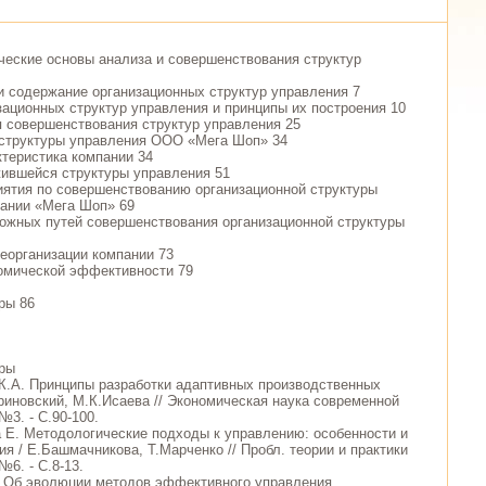
ические основы анализа и совершенствования структур
 и содержание организационных структур управления 7
изационных структур управления и принципы их построения 10
я совершенствования структур управления 25
 структуры управления ООО «Мега Шоп» 34
ктеристика компании 34
жившейся структуры управления 51
иятия по совершенствованию организационной структуры
ании «Мега Шоп» 69
можных путей совершенствования организационной структуры
реорганизации компании 73
номической эффективности 79
ры 86
уры
 К.А. Принципы разработки адаптивных производственных
гриновский, М.К.Исаева // Экономическая наука современной
 №3. - С.90-100.
 Е. Методологические подходы к управлению: особенности и
я / Е.Башмачникова, Т.Марченко // Пробл. теории и практики
 №6. - С.8-13.
. Об эволюции методов эффективного управления.