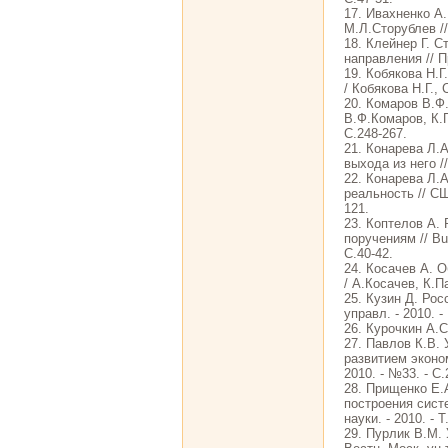
17. Ивахненко А.
М.Л.Сторублев //
18. Клейнер Г. 
направления // П
19. Кобякова Н.
/ Кобякова Н.Г., 
20. Комаров В.Ф
В.Ф.Комаров, К.П
С.248-267.
21. Конарева Л.
выхода из него /
22. Конарева Л.
реальность // СШ
121.
23. Коптелов А.
поручениям // Bu
С.40-42.
24. Косачев А. 
/ А.Косачев, К.П
25. Кузин Д. Рос
управл. - 2010. -
26. Курочкин А.
27. Павлов К.В.
развитием эконом
2010. - №33. - С.
28. Прищенко Е.
построения систе
науки. - 2010. - Т
29. Пурлик В.М. 