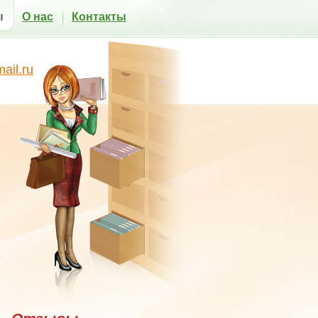
ы
О нас
Контакты
il.ru