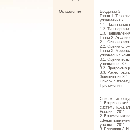
Оглавление
Введение 3
Глава 1. Теорет
управления 7
1.1. Назначение
1.2. Типы орган
1.3. Направлени
Глава 2. Анализ
2.1. Общая хара
2.2. Оценка сло
Глава 3. Меропр
управления комп
3.1. Оценка воз
управления 69
3.2. Программа 
3.3. Расчет эко
Заключение 82
Список литерату
Приложения.
Список литерат
1. Багриновский
систем / К.А.Ба
России. - 2011. -
2. Башмачникова
сферы применени
управл. - 2011. -
3. Бородкин Л.И