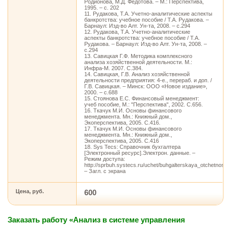
Родионова, М.Д. Федотова. – М.: Перспектива,
1995. – с. 202
11. Рудакова, Т.А. Учетно-аналитические аспекты
банкротства: учебное пособие / Т.А. Рудакова. –
Барнаул: Изд-во Алт. Ун-та, 2008. – с.294
12. Рудакова, Т.А. Учетно-аналитические
аспекты банкротства: учебное пособие / Т.А.
Рудакова. – Барнаул: Изд-во Алт. Ун-та, 2008. –
с.294
13. Савицкая Г.Ф. Методика комплексного
анализа хозяйственной деятельности. М.:
Инфра-М. 2007. С.384.
14. Савицкая, Г.В. Анализ хозяйственной
деятельности предприятия: 4-е., перераб. и доп. /
Г.В. Савицкая. – Минск: ООО «Новое издание»,
2000. – с.688
15. Стоянова Е.С. Финансовый менеджмент:
учеб пособие, М.: "Перспектива", 2002. С.656.
16. Ткачук М.И. Основы финансового
менеджмента. Мн.: Книжный дом.,
Экоперспектива, 2005. С.416.
17. Ткачук М.И. Основы финансового
менеджмента. Мн.: Книжный дом.,
Экоперспектива, 2005. С.416
18. Sys Tecs: Справочник бухгалтера
[Электронный ресурс].Электрон. данные. –
Режим доступа:
http://sprbuh.systecs.ru/uchet/buhgalterskaya_otchetnos
– Загл. с экрана
Цена, руб.
600
Заказать работу «Анализ в системе управления