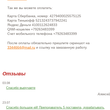
Так же вы можете оплатить:
Карта Сбербанка, номер: 4279400025575125
Карта Тинькофф 5213243737942241
Яндекс.Деньги 4100112624833
QIWI-кошелек +79263483399
Счет мобильного телефона +79263483399
После оплаты обязательно пришлите скриншот на
3344664@mail.ru
и ссылку на заказанную работу.
Отзывы
03.08
Спасибо выручаете
Алексей
23.07
Cпасибо большое ей! Преподаватель 5 поставила, дорабатывать,