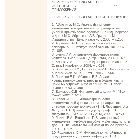
СПИСОК ИСПОЛЬЗОВАННЫХ
ИСТОЧНИКОВ……………………………27
ПРИЛОЖЕНИЯ
СПИСОК ИСПОЛЬЗОВАННЫХ ИСТОЧНИКОВ
1. Абрютина, М.С. Анализ финансово-
экономической деятельности предприятия:
учебно-практическое пособие: 2-е изд., перераб.
и доп. / М.С. Абрютина, А.В. Грачев. – М.:
Издательство «Дело и сервис», 2000. – с.256
2. Азрилиян А.Н. Краткий экономический
словарь. М.: Институт новой экономики, 2005.
С.1088.
3. Бланк И.А. Управление формированием
капитала. Киев: Ника-Центр Эльга, 2002. С.469.
4. Бланк, И.А. Т.1. – 2-е изд., перераб. и доп. – К.:
Эльга, Ника-Центр, 2004. – с.624
5. Васильева Л.С., Петровская М.В. Финансовый
анализ: учеб. М.: КНОРУС, 2006. С.544.
6. Данилов Е.И., Абарков В.Е. Анализ
хозяйственной деятельности в бюджетных и
научных учреждениях: учебник, Мн.: Новое
знание, 2003. С.396.
7. Ефимова О.В. Финансовый анализ. М.: "Бух.
Учет", 2002. С.528.
8. Любушин, Н.П. Анализ финансово-
экономической деятельности предприятия:
учебное пособие для вузов / Н.П. Любушин, В.Б.
Лещева, В.Г. Дьякова; под ред. проф. Н.П.
Любушина. – М.: ЮНИТИ-ДАНА, 2000. – с.471
9. Лялин, В.А., Воробьев, П.В. Финансовый
менеджмент.:учебное пособие. – 2-е изд., испр. и
доп. – СПб.: издательский дом «Бизнес-пресса»,
2001. – с.496
10. Родионова, В.М. Финансовая устойчивость
предприятия в условиях инфляции / В.М.