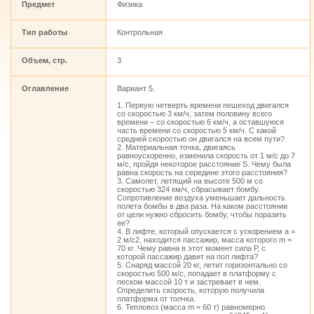
Предмет
Физика
Тип работы
Контрольная
Объем, стр.
3
Оглавление
Вариант 5.
1. Первую четверть времени пешеход двигался
со скоростью 3 км/ч, затем половину всего
времени – со скоростью 6 км/ч, а оставшуюся
часть времени со скоростью 5 км/ч. С какой
средней скоростью он двигался на всем пути?
2. Материальная точка, двигаясь
равноускоренно, изменила скорость от 1 м/с до 7
м/с, пройдя некоторое расстояние S. Чему была
равна скорость на середине этого расстояния?
3. Самолет, летящий на высоте 500 м со
скоростью 324 км/ч, сбрасывает бомбу.
Сопротивление воздуха уменьшает дальность
полета бомбы в два раза. На каком расстоянии
от цели нужно сбросить бомбу, чтобы поразить
ее?
4. В лифте, который опускается с ускорением а =
2 м/с2, находится пассажир, масса которого m =
70 кг. Чему равна в этот момент сила Р, с
которой пассажир давит на пол лифта?
5. Снаряд массой 20 кг, летит горизонтально со
скоростью 500 м/с, попадает в платформу с
песком массой 10 т и застревает в нем.
Определить скорость, которую получила
платформа от толчка.
6. Тепловоз (масса m = 60 т) равномерно