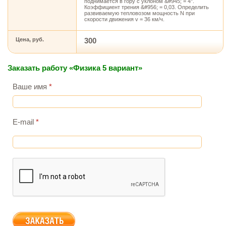
поднимается в гору с уклоном &#945; = 4°.
Коэффициент трения &#956; = 0,03. Определить
развиваемую тепловозом мощность N при
скорости движения v = 36 км/ч.
Цена, руб.
300
Заказать работу «Физика 5 вариант»
Ваше имя
*
E-mail
*