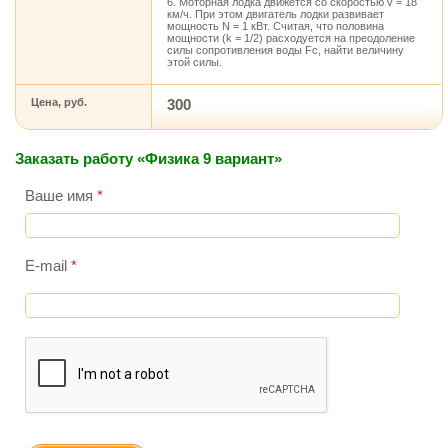
6. Моторная лодка движется со скоростью v = 18
км/ч. При этом двигатель лодки развивает
мощность N = 1 кВт. Считая, что половина
мощности (k = 1/2) расходуется на преодоление
силы сопротивления воды Fc, найти величину
этой силы.
Цена, руб.
300
Заказать работу «Физика 9 вариант»
Ваше имя
*
E-mail
*