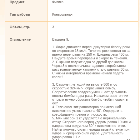
Предмет
Физика
Тип работы
Контрольная
Объем, стр.
3
Оглавление
Вариант 9.
1. Лодка движется перпендикулярно берегу реки
со скоростью 18 км/ч. Течение реки сносит ее за
время переправы на 150 м. Ширина реки 450 м.
Найдите время переправы и скорость течения.
2. С крыши падают одна за другой две капли.
Через 3 с после начала падения второй капли
расстояние между каплями стало равным 30 м.
С каким интервалом времени начали падать
капли?
3. Самолет, летящий на высоте 500 м со
скоростью 324 км/ч, сбрасывает бомбу.
Сопротивление воздуха уменьшает дальность
полета бомбы в два раза. На каком расстоянии
от цели нужно сбросить бомбу, чтобы поразить
ее?
4. Тело скользит равномерно по наклонной
плоскости с углом наклона 40°. Определить
коэффициент трения о плоскость.
5. Мяч массой 1 кг ударяется о вертикальную
стеку. Скорость его перед ударом равна 10 м/с и
направлена под углом 30° к плоскости стенки.
Найти импульс силы, передаваемый стенке при
ударе, и среднюю силу удара. Длительность
удара равна 1,1 с.