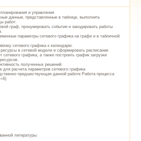
 планирования и управления
ные данные, представленные в таблице, выполнить
ы работ:
тевой граф, пронумеровать события и закодировать работы
а.
ременные параметры сетевого графика на графе и в табличной
ивязку сетевого графика к календарю.
 ресурсы в сетевой модели и сформировать расписание
т сетевого графика, а также построить график загрузки
 ресурсов.
ктивность полученных решений.
 для расчета параметров сетевого графика
дственно предшествующая данной работе Работа процесса
S=6)
ванной литературы: