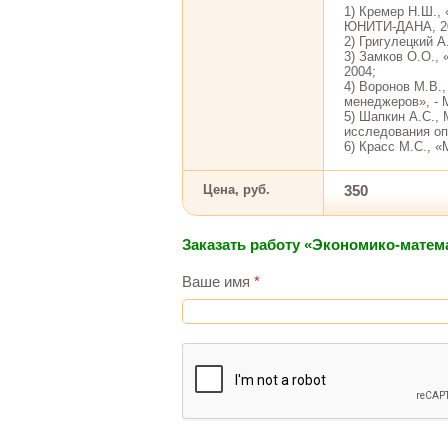
1) Кремер Н.Ш.,
ЮНИТИ-ДАНА, 2
2) Григулецкий А
3) Замков О.О., 
2004;
4) Воронов М.В.
менеджеров», - М
5) Шапкин А.С.,
исследования опе
6) Красс М.С., «
Цена, руб.
350
Заказать работу «Экономико-матем
Ваше имя
*