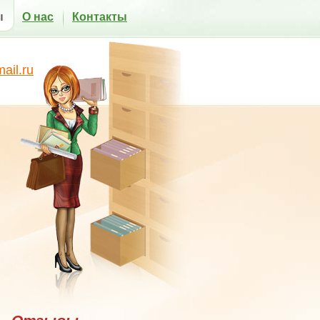
ы
О нас
Контакты
il.ru