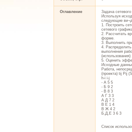
Оглавление
Задача сетевого
Используя исход
следующие ви¬д
1. Построить се
сетевого график
2. Рассчитать в
форме.
3. Выполнить пр
4. Распределить
выполнения рабо
(использования)
5. Оценить эффе
Исходные данные
Работа, непосре
(проекта) tij Pij (
h-i i-j
- А 5 5
- Б 9 2
- В 8 3
А Г 3 3
А Д 7 2
В Е 1 4
В Ж 4 2
Б,Д,Е 3 6 3
Список использо