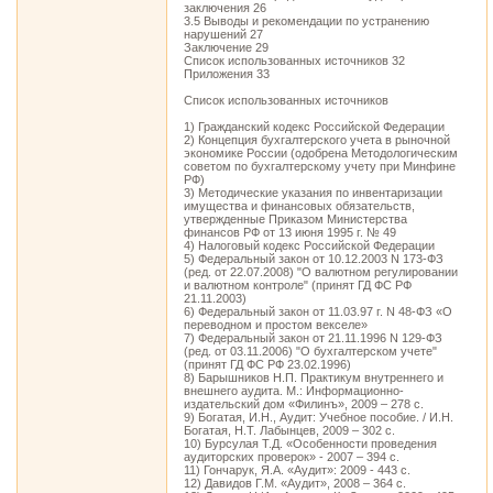
заключения 26
3.5 Выводы и рекомендации по устранению
нарушений 27
Заключение 29
Список использованных источников 32
Приложения 33
Список использованных источников
1) Гражданский кодекс Российской Федерации
2) Концепция бухгалтерского учета в рыночной
экономике России (одобрена Методологическим
советом по бухгалтерскому учету при Минфине
РФ)
3) Методические указания по инвентаризации
имущества и финансовых обязательств,
утвержденные Приказом Министерства
финансов РФ от 13 июня 1995 г. № 49
4) Налоговый кодекс Российской Федерации
5) Федеральный закон от 10.12.2003 N 173-ФЗ
(ред. от 22.07.2008) "О валютном регулировании
и валютном контроле" (принят ГД ФС РФ
21.11.2003)
6) Федеральный закон от 11.03.97 г. N 48-ФЗ «О
переводном и простом векселе»
7) Федеральный закон от 21.11.1996 N 129-ФЗ
(ред. от 03.11.2006) "О бухгалтерском учете"
(принят ГД ФС РФ 23.02.1996)
8) Барышников Н.П. Практикум внутреннего и
внешнего аудита. М.: Информационно-
издательский дом «Филинъ», 2009 – 278 с.
9) Богатая, И.Н., Аудит: Учебное пособие. / И.Н.
Богатая, Н.Т. Лабынцев, 2009 – 302 с.
10) Бурсулая Т.Д. «Особенности проведения
аудиторских проверок» - 2007 – 394 с.
11) Гончарук, Я.А. «Аудит»: 2009 - 443 с.
12) Давидов Г.М. «Аудит», 2008 – 364 с.