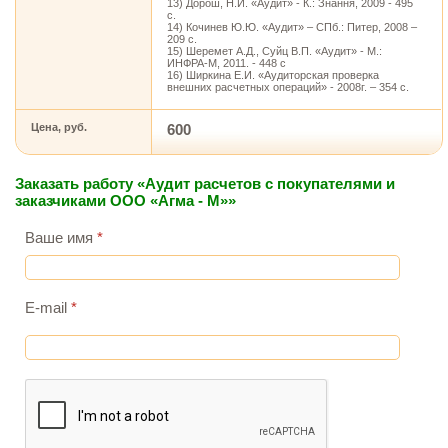
13) Дорош, Н.И. «Аудит» - К.: Знання, 2009 - 495
с.
14) Кочинев Ю.Ю. «Аудит» – СПб.: Питер, 2008 –
209 с.
15) Шеремет А.Д., Суйц В.П. «Аудит» - М.:
ИНФРА-М, 2011. - 448 с
16) Ширкина Е.И. «Аудиторская проверка
внешних расчетных операций» - 2008г. – 354 с.
Цена, руб.
600
Заказать работу «Аудит расчетов с покупателями и
заказчиками ООО «Агма - М»»
Ваше имя
*
E-mail
*