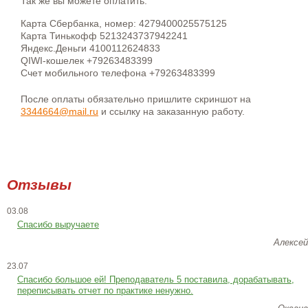
Так же вы можете оплатить:
Карта Сбербанка, номер: 4279400025575125
Карта Тинькофф 5213243737942241
Яндекс.Деньги 4100112624833
QIWI-кошелек +79263483399
Счет мобильного телефона +79263483399
После оплаты обязательно пришлите скриншот на
3344664@mail.ru
и ссылку на заказанную работу.
Отзывы
03.08
Спасибо выручаете
Алексей
23.07
Cпасибо большое ей! Преподаватель 5 поставила, дорабатывать,
переписывать отчет по практике ненужно.