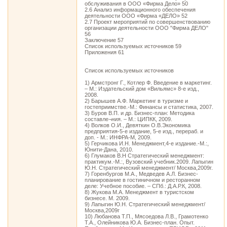
обслуживания в ООО «Фирма Дело» 50
2.6 Анализ информационного обеспечения
деятельности ООО «Фирма «ДЕЛО» 52
2.7 Проект мероприятий по совершенствованию
организации деятельности ООО "Фирма ДЕЛО"
56
Заключение 57
Список используемых источников 59
Приложения 61
Список используемых источников
1) Армстронг Г., Котлер Ф. Введение в маркетинг.
– М.: Издательский дом «Вильямс» 8-е изд.,
2008.
2) Барышев А.Ф. Маркетинг в туризме и
гостеприимстве.-М.: Финансы и статистика, 2007.
3) Буров В.П. и др. Бизнес-план: Методика
составле¬ния. – М.: ЦИПКК, 2009.
4) Волков О.И., Девяткин О.В.Экономика
предприятия-5-е издание, 5-е изд., перераб. и
доп. - М.: ИНФРА-М, 2009.
5) Герчикова И.Н. Менеджмент,4-е издание.-М.:,
Юнити-Дана, 2010.
6) Глумаков В.Н Стратегический менеджмент:
практикум.-М.:, Вузовский учебник.2009. Лапыгин
Ю.Н. Стратегический менеджмент/ Москва,2009г.
7) Горенбургов М.А., Медведев А.Л. Бизнес-
планирование в гостиничном и ресторанном
деле: Учебное пособие. – СПб.: Д.А.Р.К, 2008.
8) Жукова М.А. Менеджмент в туристском
бизнесе. М. 2009.
9) Лапыгин Ю.Н. Стратегический менеджмент/
Москва,2009г
10) Любанова Т.П., Мясоедова Л.В., Грамотенко
Т.А., Олейникова Ю.А. Бизнес-план. Опыт.