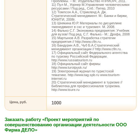
Проблемы. – М.: Издательство «ПРИОР», 2011.
11) Пул М., Уорнер М.Управление человеческими
ресурсами / Под ред., Спб.: Питер, 2010
12) Томпсон А.А., Стрикленд А. Дж.
Стратегический менеджмент. М.: Банки и биржи,
ЮНИТИ, 2008г.
13) Шнякина Ю.Р. Материалы по дисциплине
«менеджмент в скс и туризме». М. 2008.
14) Фалько С.Г. Экономика предприятия: Учебник
для вузов/ Под ред. С.Г. Фалько.- М.: Дрофа, 2008
15) Мартынов А.В. Разработка стратегии
предприятия // http://www.cfin.ru.
16) Бандурин А.В., Чуб Б.А.Стратегический
менеджмент организации // http://www.cfin.ru.
17) Официальный сайт Федерального агентства
по туризму Российской Федерации.
http://www.russiatourism.ru
18) Официальный сайт фирмы
http://www.turotpusk.ru/
19) Электронный журнал по туристской
тематике. http://www.tag.spb.ru www.tourism-
internet.ru
20) Стратегический менеджмент в туризме //
Библиотека для профессионалов туоризма.
http://www.tsure.ru
Цена, руб.
1000
Заказать работу «Проект мероприятий по
совершенствованию организации деятельности ООО
Фирма ДЕЛО»