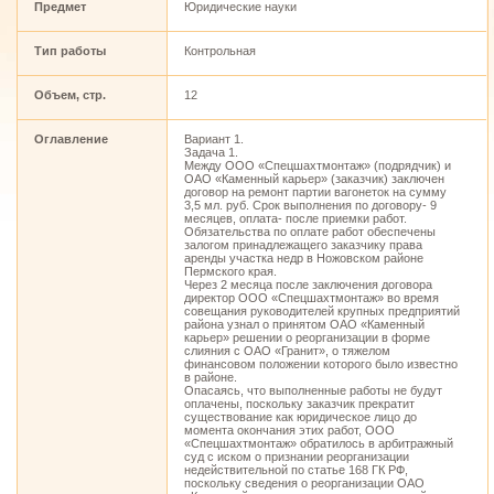
Предмет
Юридические науки
Тип работы
Контрольная
Объем, стр.
12
Оглавление
Вариант 1.
Задача 1.
Между ООО «Спецшахтмонтаж» (подрядчик) и
ОАО «Каменный карьер» (заказчик) заключен
договор на ремонт партии вагонеток на сумму
3,5 мл. руб. Срок выполнения по договору- 9
месяцев, оплата- после приемки работ.
Обязательства по оплате работ обеспечены
залогом принадлежащего заказчику права
аренды участка недр в Ножовском районе
Пермского края.
Через 2 месяца после заключения договора
директор ООО «Спецшахтмонтаж» во время
совещания руководителей крупных предприятий
района узнал о принятом ОАО «Каменный
карьер» решении о реорганизации в форме
слияния с ОАО «Гранит», о тяжелом
финансовом положении которого было известно
в районе.
Опасаясь, что выполненные работы не будут
оплачены, поскольку заказчик прекратит
существование как юридическое лицо до
момента окончания этих работ, ООО
«Спецшахтмонтаж» обратилось в арбитражный
суд с иском о признании реорганизации
недействительной по статье 168 ГК РФ,
поскольку сведения о реорганизации ОАО