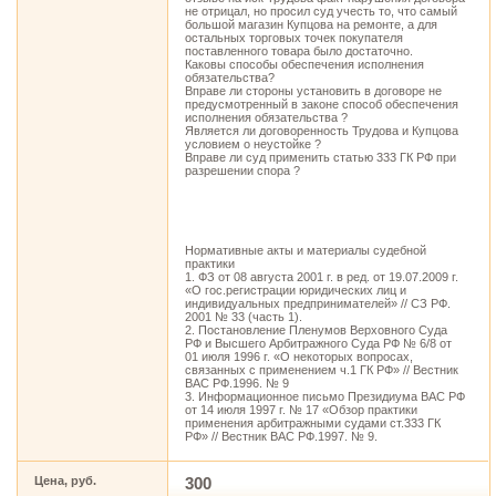
не отрицал, но просил суд учесть то, что самый
большой магазин Купцова на ремонте, а для
остальных торговых точек покупателя
поставленного товара было достаточно.
Каковы способы обеспечения исполнения
обязательства?
Вправе ли стороны установить в договоре не
предусмотренный в законе способ обеспечения
исполнения обязательства ?
Является ли договоренность Трудова и Купцова
условием о неустойке ?
Вправе ли суд применить статью 333 ГК РФ при
разрешении спора ?
Нормативные акты и материалы судебной
практики
1. ФЗ от 08 августа 2001 г. в ред. от 19.07.2009 г.
«О гос.регистрации юридических лиц и
индивидуальных предпринимателей» // СЗ РФ.
2001 № 33 (часть 1).
2. Постановление Пленумов Верховного Суда
РФ и Высшего Арбитражного Суда РФ № 6/8 от
01 июля 1996 г. «О некоторых вопросах,
связанных с применением ч.1 ГК РФ» // Вестник
ВАС РФ.1996. № 9
3. Информационное письмо Президиума ВАС РФ
от 14 июля 1997 г. № 17 «Обзор практики
применения арбитражными судами ст.333 ГК
РФ» // Вестник ВАС РФ.1997. № 9.
Цена, руб.
300