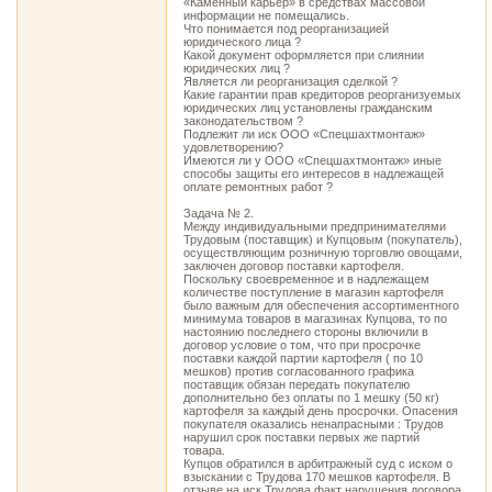
«Каменный карьер» в средствах массовой
информации не помещались.
Что понимается под реорганизацией
юридического лица ?
Какой документ оформляется при слиянии
юридических лиц ?
Является ли реорганизация сделкой ?
Какие гарантии прав кредиторов реорганизуемых
юридических лиц установлены гражданским
законодательством ?
Подлежит ли иск ООО «Спецшахтмонтаж»
удовлетворению?
Имеются ли у ООО «Спецшахтмонтаж» иные
способы защиты его интересов в надлежащей
оплате ремонтных работ ?
Задача № 2.
Между индивидуальными предпринимателями
Трудовым (поставщик) и Купцовым (покупатель),
осуществляющим розничную торговлю овощами,
заключен договор поставки картофеля.
Поскольку своевременное и в надлежащем
количестве поступление в магазин картофеля
было важным для обеспечения ассортиментного
минимума товаров в магазинах Купцова, то по
настоянию последнего стороны включили в
договор условие о том, что при просрочке
поставки каждой партии картофеля ( по 10
мешков) против согласованного графика
поставщик обязан передать покупателю
дополнительно без оплаты по 1 мешку (50 кг)
картофеля за каждый день просрочки. Опасения
покупателя оказались ненапрасными : Трудов
нарушил срок поставки первых же партий
товара.
Купцов обратился в арбитражный суд с иском о
взыскании с Трудова 170 мешков картофеля. В
отзыве на иск Трудова факт нарушения договора