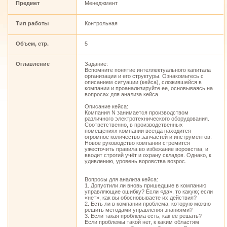
Предмет
Менеджмент
Тип работы
Контрольная
Объем, стр.
5
Оглавление
Задание:
Вспомните понятие интеллектуального капитала
организации и его структуры. Ознакомьтесь с
описанием ситуации (кейса), сложившейся в
компании и проанализируйте ее, основываясь на
вопросах для анализа кейса.
Описание кейса:
Компания N занимается производством
различного электротехнического оборудования.
Соответственно, в производственных
помещениях компании всегда находится
огромное количество запчастей и инструментов.
Новое руководство компании стремится
ужесточить правила во избежание воровства, и
вводит строгий учёт и охрану складов. Однако, к
удивлению, уровень воровства возрос.
Вопросы для анализа кейса:
1. Допустили ли вновь пришедшие в компанию
управляющие ошибку? Если «да», то какую; если
«нет», как вы обосновываете их действия?
2. Есть ли в компании проблема, которую можно
решить методами управления знаниями?
3. Если такая проблема есть, как её решать?
Если проблемы такой нет, к каким областям