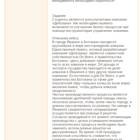
менеджмента необходимо обратиться?
Задание:
Студенты являются консультантами компании
«Дебсвана». Им необходимо выявить
возможности улучшения бизнес-процессов при
помощи инструментария управления знаниями.
Описание кейса:
В городе Йваненг в Ботсване находится
крупнейшее в мире месторождение алмазов.
Единственный прииск, который разрабатывает
компания «Дебсвана», является совместной
собственностью De Beers и правительства
Ботсваны; здесь добывают примерно пятую
часть всех алмазов в мире; 3/4 дохода от
экспорта государства приходится на долю
алмазов в Йваненге и трех других приисков
компании. Естественно и для De Beers, и для
правительства Ботсваны (а также для
покупателей обру¬чальных колец во всем мире)
жизненно важно, чтобы добыча алмазов
продолжалась!
Частью производственного процесса является
просеивание дробленой горной породы сквозь
несколько решеток, чтобы затем смыть породу, а
алмазы рассортировать по размеру. На заводе в
Йваненге среднеплотное сепарирование
осуществляется при помощи 8 решеток.
Согласно проводимой в тот момент оптимизации
производства с целью усовершенствования
технологического процесса необходимо было
заменить используемые решетки на
двухуровневые. Во время этой процедуры
пропускная способность снижается, что
означает снижение доходов компании из-за