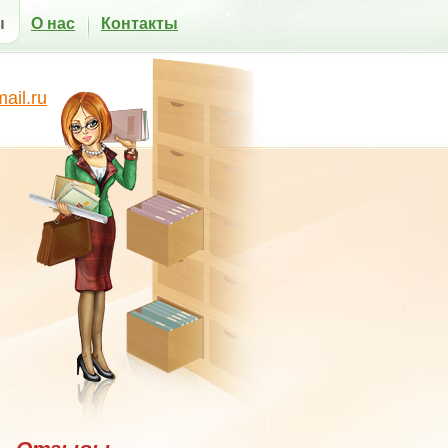
ы
О нас
Контакты
il.ru