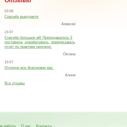
Отзывы
03.08
Спасибо выручаете
Алексей
23.07
Cпасибо большое ей! Преподаватель 5
поставила, дорабатывать, переписывать
отчет по практике ненужно.
Оксана
10.07
Отлично все благодарю вас
Алина
Все отзывы
ые работы
О нас
Контакты