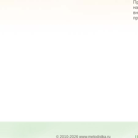
Пр
на
вн
пр
© 2010-2026 www.metodistka.ru
Ц