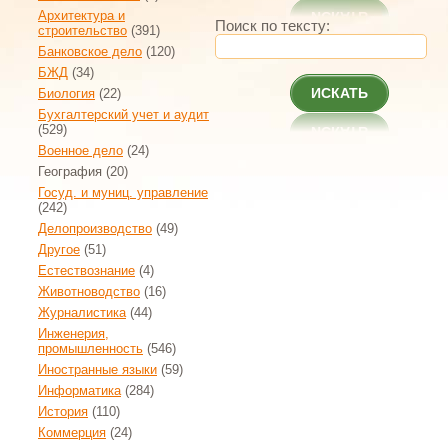
Архитектура и
Поиск по тексту:
строительство
(391)
Банковское дело
(120)
БЖД
(34)
ИСКАТЬ
Биология
(22)
Бухгалтерский учет и аудит
(529)
Военное дело
(24)
География
(20)
Госуд. и муниц. управление
(242)
Делопроизводство
(49)
Другое
(51)
Естествознание
(4)
Животноводство
(16)
Журналистика
(44)
Инженерия,
промышленность
(546)
Иностранные языки
(59)
Информатика
(284)
История
(110)
Коммерция
(24)