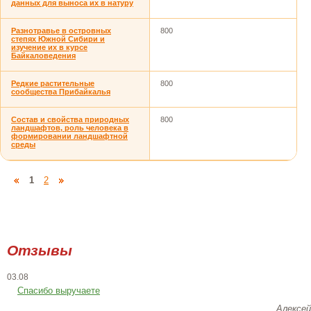
данных для выноса их в натуру
Разнотравье в островных
800
степях Южной Сибири и
изучение их в курсе
Байкаловедения
Редкие растительные
800
сообщества Прибайкалья
Состав и свойства природных
800
ландшафтов, роль человека в
формировании ландшафтной
среды
1
2
Отзывы
03.08
Спасибо выручаете
Алексей