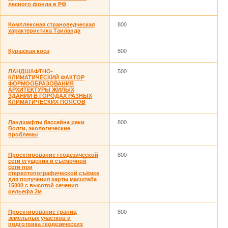
лесного фонда в РФ
Комплексная страноведческая
800
характеристика Таиланда
Куршская коса
800
ЛАНДШАФТНО-
500
КЛИМАТИЧЕСКИЙ ФАКТОР
ФОРМООБРАЗОВАНИЯ
АРХИТЕКТУРЫ ЖИЛЫХ
ЗДАНИЙ В ГОРОДАХ РАЗНЫХ
КЛИМАТИЧЕСКИХ ПОЯСОВ
Ландшафты бассейна реки
800
Волги, экологические
проблемы
Проектирование геодезической
800
сети сгущения и съёмочной
сети при
стереотопографической съёмке
для получения карты масштаба
15000 с высотой сечения
рельефа 2м
Проектирование границ
800
земельных участков и
подготовка геодезических