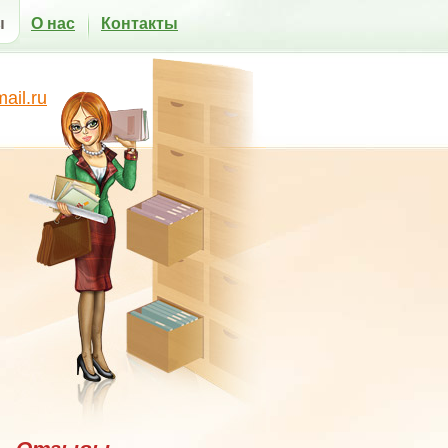
ы
О нас
Контакты
il.ru