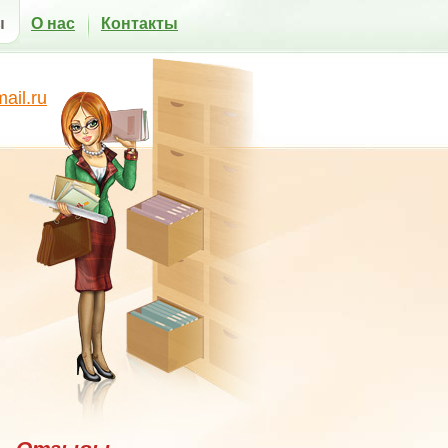
ы
О нас
Контакты
il.ru