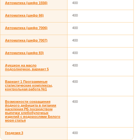
Автоматика (шифр 1556)
400
Автоматика (шифр 66)
400
Автоматика (шифр 7006)
400
Автоматика (шифр 7007)
400
Автоматика (шифр 83)
400
Аукцион на масло
400
подсолнечное, вариант 5
Вариант 1 Программные
400
статистические комплексы,
контрольная работа №1
Возможности сокращения
400
йодного дефицита в питании
населения РБ посредством
выпечки хлебобулочных
изделий с водорослями Белого
моря статья
Геодезия 3
400