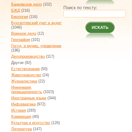
Банковское дело
(102)
Поиск по тексту:
БЖД
(216)
Биология
(116)
Бухгалтерский учет и аудит
(1046)
ИСКАТЬ
Военное дело
(12)
География
(101)
Госуд. и муниц. управление
(196)
Делопроизводство
(117)
Другое
(92)
Естествознание
(50)
Животноводство
(24)
Журналистика
(22)
Инженерия,
промышленность
(1023)
Иностранные языки
(344)
Информатика
(972)
История
(293)
Коммерция
(40)
Культура и искусство
(126)
Литература
(147)