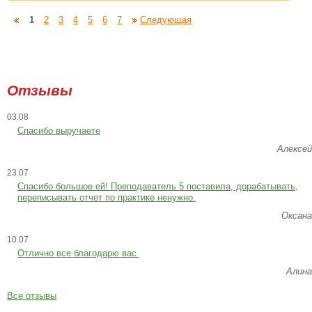
1
2
3
4
5
6
7
Следующая
Отзывы
03.08
Спасибо выручаете
Алексей
23.07
Cпасибо большое ей! Преподаватель 5 поставила, дорабатывать,
переписывать отчет по практике ненужно.
Оксана
10.07
Отлично все благодарю вас
Алина
Все отзывы