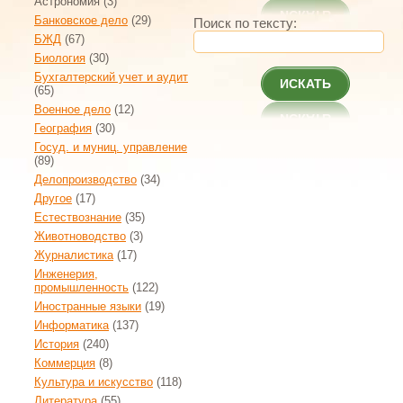
Астрономия
(3)
Банковское дело
(29)
Поиск по тексту:
БЖД
(67)
Биология
(30)
Бухгалтерский учет и аудит
ИСКАТЬ
(65)
Военное дело
(12)
География
(30)
Госуд. и муниц. управление
(89)
Делопроизводство
(34)
Другое
(17)
Естествознание
(35)
Животноводство
(3)
Журналистика
(17)
Инженерия,
промышленность
(122)
Иностранные языки
(19)
Информатика
(137)
История
(240)
Коммерция
(8)
Культура и искусство
(118)
Литература
(55)