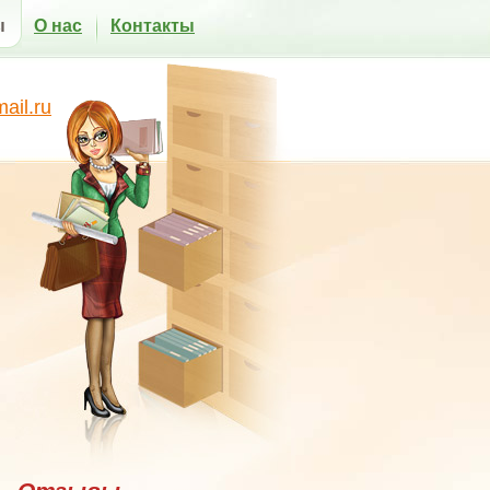
ы
О нас
Контакты
il.ru