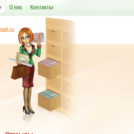
ы
О нас
Контакты
il.ru