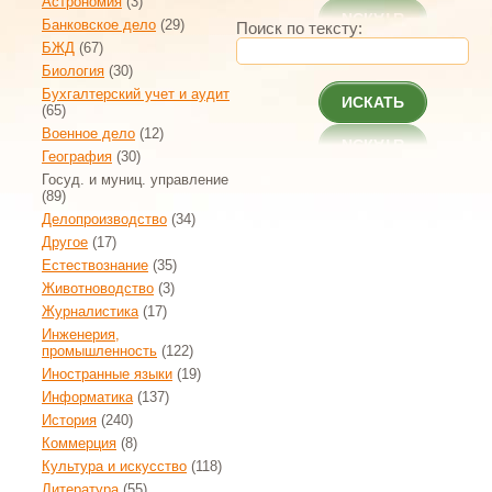
Астрономия
(3)
Банковское дело
(29)
Поиск по тексту:
БЖД
(67)
Биология
(30)
Бухгалтерский учет и аудит
ИСКАТЬ
(65)
Военное дело
(12)
География
(30)
Госуд. и муниц. управление
(89)
Делопроизводство
(34)
Другое
(17)
Естествознание
(35)
Животноводство
(3)
Журналистика
(17)
Инженерия,
промышленность
(122)
Иностранные языки
(19)
Информатика
(137)
История
(240)
Коммерция
(8)
Культура и искусство
(118)
Литература
(55)