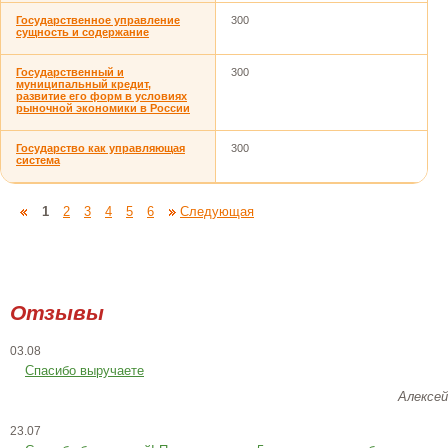
Государственное управление
300
сущность и содержание
Государственный и
300
муниципальный кредит,
развитие его форм в условиях
рыночной экономики в России
Государство как управляющая
300
система
1
2
3
4
5
6
Следующая
Отзывы
03.08
Спасибо выручаете
Алексей
23.07