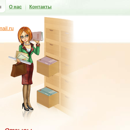
ы
О нас
Контакты
il.ru