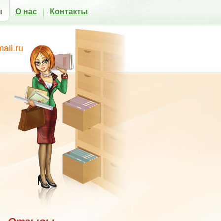
ы
О нас
Контакты
il.ru