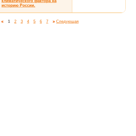
климатического фактора на
историю России.
1
2
3
4
5
6
7
Следующая