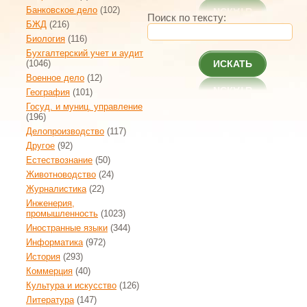
Банковское дело
(102)
Поиск по тексту:
БЖД
(216)
Биология
(116)
Бухгалтерский учет и аудит
(1046)
ИСКАТЬ
Военное дело
(12)
География
(101)
Госуд. и муниц. управление
(196)
Делопроизводство
(117)
Другое
(92)
Естествознание
(50)
Животноводство
(24)
Журналистика
(22)
Инженерия,
промышленность
(1023)
Иностранные языки
(344)
Информатика
(972)
История
(293)
Коммерция
(40)
Культура и искусство
(126)
Литература
(147)