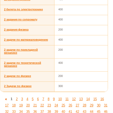
2 билета по электротехнике
400
2 задания по сопромату
400
2 задания физика
200
2 задачи по материаловедению
400
2 задачи по прикладной
200
механике
2 задачи по теоретической
400
механике
2 задачи по физике
200
2 Задачи по физике
300
1
2
3
4
5
6
7
8
9
10
11
12
13
14
15
16
17
18
19
20
21
22
23
24
25
26
27
28
29
30
31
32
33
34
35
36
37
38
39
40
41
42
43
44
45
46