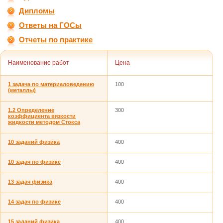
Дипломы
Ответы на ГОСы
Отчеты по практике
Наименование работ
Цена
1 задача по материаловедению
100
(металлы)
1.2 Определение
300
коэффициента вязкости
жидкости методом Стокса
10 заданий физика
400
10 задач по физике
400
13 задач физика
400
14 задач по физике
400
15 заданий физика
400