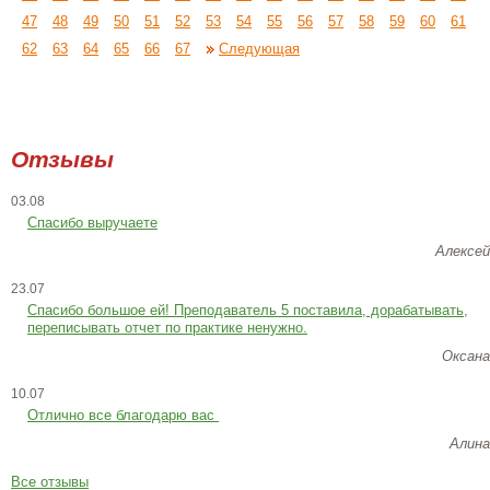
47
48
49
50
51
52
53
54
55
56
57
58
59
60
61
62
63
64
65
66
67
Следующая
Отзывы
03.08
Спасибо выручаете
Алексей
23.07
Cпасибо большое ей! Преподаватель 5 поставила, дорабатывать,
переписывать отчет по практике ненужно.
Оксана
10.07
Отлично все благодарю вас
Алина
Все отзывы