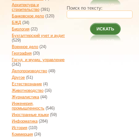
Архитектура и
Поиск по тексту:
строительство
(391)
Банковское дело
(120)
БЖД
(34)
ИСКАТЬ
Биология
(22)
Бухгалтерский учет и аудит
(529)
Военное дело
(24)
География
(20)
Госуд. и муниц. управление
(242)
Делопроизводство
(49)
Другое
(51)
Естествознание
(4)
Животноводство
(16)
Журналистика
(44)
Инженерия,
промышленность
(546)
Иностранные языки
(59)
Информатика
(284)
История
(110)
Коммерция
(24)