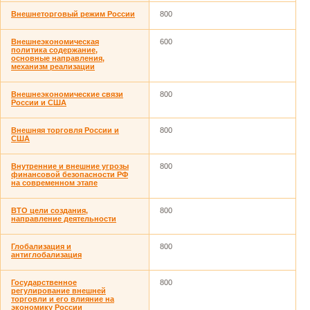
Внешнеторговый режим России
800
Внешнеэкономическая
600
политика содержание,
основные направления,
механизм реализации
Внешнеэкономические связи
800
России и США
Внешняя торговля России и
800
США
Внутренние и внешние угрозы
800
финансовой безопасности РФ
на современном этапе
ВТО цели создания,
800
направление деятельности
Глобализация и
800
антиглобализация
Государственное
800
регулирование внешней
торговли и его влияние на
экономику России