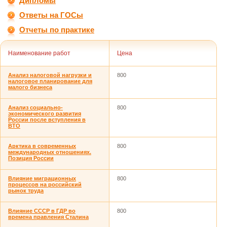
Дипломы
Ответы на ГОСы
Отчеты по практике
Наименование работ
Цена
Анализ налоговой нагрузки и
800
налоговое планирование для
малого бизнеса
Анализ социально-
800
экономического развития
России после вступления в
ВТО
Арктика в современных
800
международных отношениях.
Позиция России
Влияние миграционных
800
процессов на российский
рынок труда
Влияние СССР в ГДР во
800
времена правления Сталина