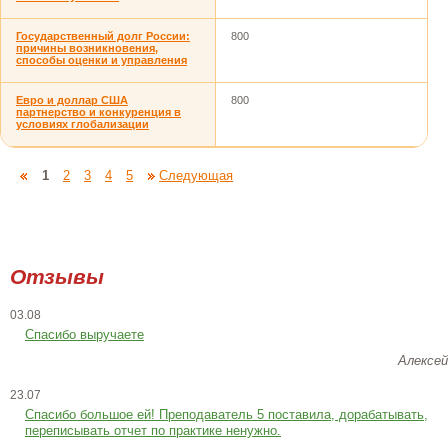
Государственный долг России:
800
причины возникновения,
способы оценки и управления
Евро и доллар США
800
партнерство и конкуренция в
условиях глобализации
1
2
3
4
5
Следующая
Отзывы
03.08
Спасибо выручаете
Алексей
23.07
Cпасибо большое ей! Преподаватель 5 поставила, дорабатывать,
переписывать отчет по практике ненужно.