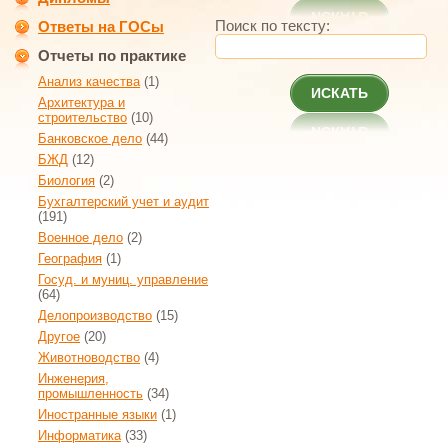
Поиск по тексту:
Ответы на ГОСы
Отчеты по практике
Анализ качества
(1)
ИСКАТЬ
Архитектура и
строительство
(10)
Банковское дело
(44)
БЖД
(12)
Биология
(2)
Бухгалтерский учет и аудит
(191)
Военное дело
(2)
География
(1)
Госуд. и муниц. управление
(64)
Делопроизводство
(15)
Другое
(20)
Животноводство
(4)
Инженерия,
промышленность
(34)
Иностранные языки
(1)
Информатика
(33)