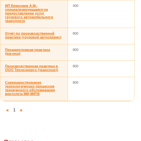
ИП Ермолаев А.М.,
400
специализирующаяся на
предоставлении услуг
грузового автомобильного
транспорта
Отчёт по производственной
800
практике (грузовой автосервис)
Преддипломная практика
800
(вагоны)
Производственная практика в
800
ООО Теплоэнерго (транспорт)
Совершенствование
800
технологических процессов
технического обслуживания
вертолета МИ-8МТВ
1