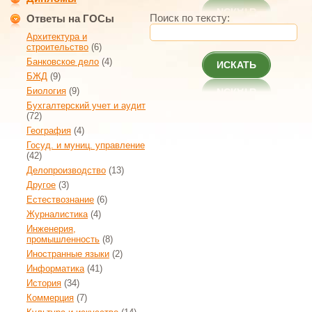
Поиск по тексту:
Ответы на ГОСы
Архитектура и
строительство
(6)
Банковское дело
(4)
ИСКАТЬ
БЖД
(9)
Биология
(9)
Бухгалтерский учет и аудит
(72)
География
(4)
Госуд. и муниц. управление
(42)
Делопроизводство
(13)
Другое
(3)
Естествознание
(6)
Журналистика
(4)
Инженерия,
промышленность
(8)
Иностранные языки
(2)
Информатика
(41)
История
(34)
Коммерция
(7)