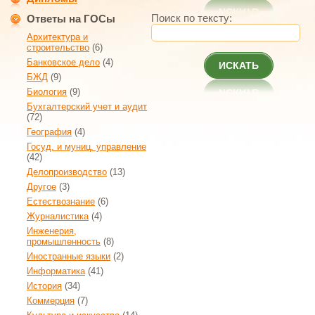
Поиск по тексту:
Ответы на ГОСы
Архитектура и
строительство
(6)
Банковское дело
(4)
ИСКАТЬ
БЖД
(9)
Биология
(9)
Бухгалтерский учет и аудит
(72)
География
(4)
Госуд. и муниц. управление
(42)
Делопроизводство
(13)
Другое
(3)
Естествознание
(6)
Журналистика
(4)
Инженерия,
промышленность
(8)
Иностранные языки
(2)
Информатика
(41)
История
(34)
Коммерция
(7)