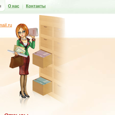
ы
О нас
Контакты
il.ru