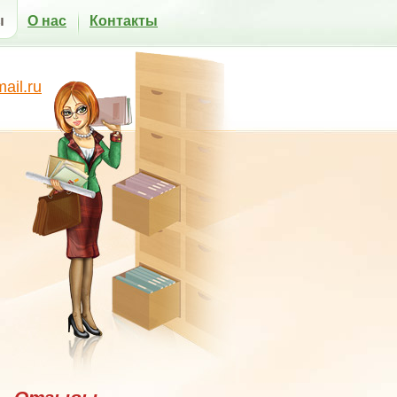
ы
О нас
Контакты
il.ru