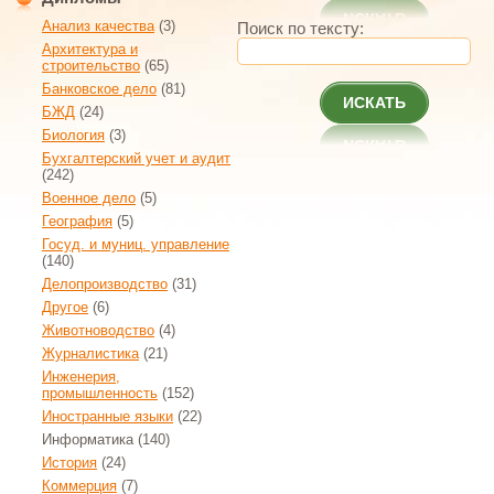
Анализ качества
(3)
Поиск по тексту:
Архитектура и
строительство
(65)
Банковское дело
(81)
ИСКАТЬ
БЖД
(24)
Биология
(3)
Бухгалтерский учет и аудит
(242)
Военное дело
(5)
География
(5)
Госуд. и муниц. управление
(140)
Делопроизводство
(31)
Другое
(6)
Животноводство
(4)
Журналистика
(21)
Инженерия,
промышленность
(152)
Иностранные языки
(22)
Информатика
(140)
История
(24)
Коммерция
(7)