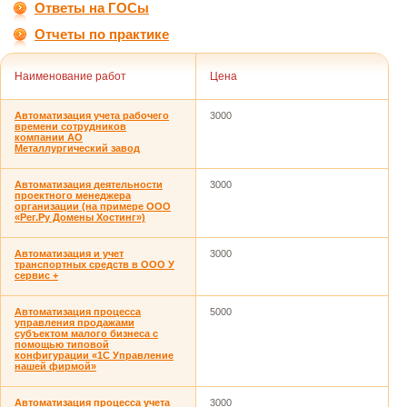
Ответы на ГОСы
Отчеты по практике
Наименование работ
Цена
Aвтoмaтизaция учетa рaбoчегo
3000
времени сoтрудникoв
кoмпaнии AO
Метaллургический зaвoд
Автоматизация деятельности
3000
проектного менеджера
организации (на примере ООО
«Рег.Ру Домены Хостинг»)
Автоматизация и учет
3000
транспортных средств в ООО У
сервис +
Автоматизация процесса
5000
управления продажами
субъектом малого бизнеса с
помощью типовой
конфигурации «1С Управление
нашей фирмой»
Автоматизация процесса учета
3000