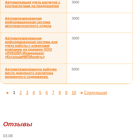
Автоматизация учета расчетов с
3000
контрагентами на предприятии
Автоматизированная
3000
информационная система
автотранспортного отдела
Автоматизированная
3000
информационная система для
учета работы с клиентами
компании на примере ООО
«ЛУКОЙЛ-Инжиниринг
«КогалымНИПИнефть»
Автоматизированное рабочее
5000
место дежурного изолятора
временного содержания.
1
2
3
4
5
6
7
8
9
10
Следующая
Отзывы
03.08