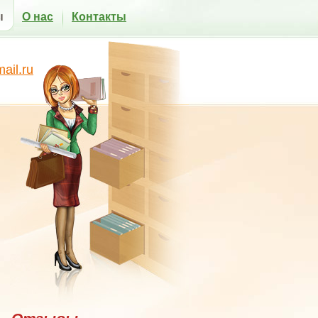
ы
О нас
Контакты
il.ru