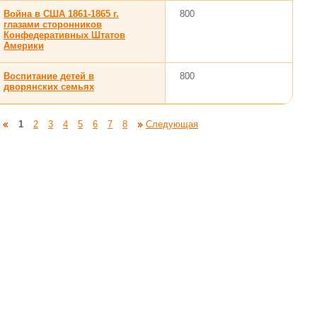
Война в США 1861-1865 г.
800
глазами сторонников
Конфедеративных Штатов
Америки
Воспитание детей в
800
дворянских семьях
1
2
3
4
5
6
7
8
Следующая