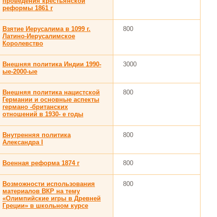
проведения крестьянской
реформы 1861 г
Взятие Иерусалима в 1099 г.
800
Латино-Иерусалимское
Королевство
Внешняя политика Индии 1990-
3000
ые-2000-ые
Внешняя политика нацистской
800
Германии и основные аспекты
германо -британских
отношений в 1930- е годы
Внутренняя политика
800
Александра I
Военная реформа 1874 г
800
Возможности использования
800
материалов ВКР на тему
«Олимпийские игры в Древней
Греции» в школьном курсе