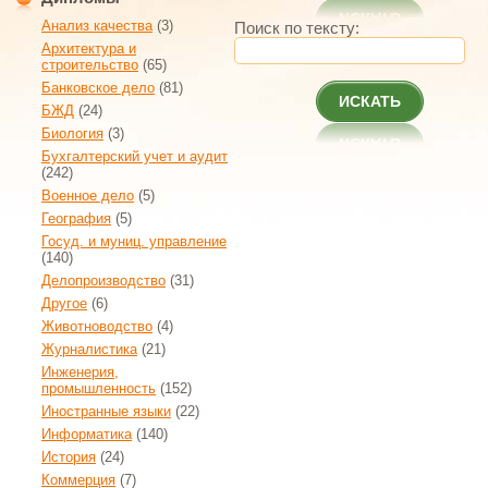
Анализ качества
(3)
Поиск по тексту:
Архитектура и
строительство
(65)
Банковское дело
(81)
ИСКАТЬ
БЖД
(24)
Биология
(3)
Бухгалтерский учет и аудит
(242)
Военное дело
(5)
География
(5)
Госуд. и муниц. управление
(140)
Делопроизводство
(31)
Другое
(6)
Животноводство
(4)
Журналистика
(21)
Инженерия,
промышленность
(152)
Иностранные языки
(22)
Информатика
(140)
История
(24)
Коммерция
(7)