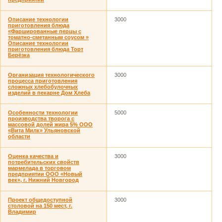
Описание технологии
3000
приготовления блюда
«Фаршированные перцы с
томатно-сметанным соусом »
Описание технологии
приготовления блюда Торт
Берёзка
Организация технологического
3000
процесса приготовления
сложных хлебобулочных
изделий в пекарне Дом Хлеба
Особенности технологии
5000
производства творога с
массовой долей жира 5% ООО
«Вита Милк» Ульяновской
области
Оценка качества и
3000
потребительских свойств
мармелада в торговом
предприятии ООО «Новый
век», г. Нижний Новгород
Проект общедоступной
3000
столовой на 150 мест, г.
Владимир