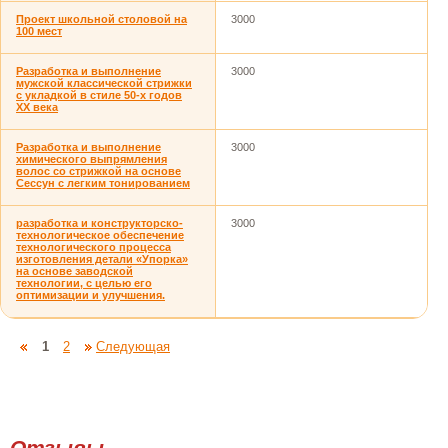
Проект школьной столовой на
3000
100 мест
Разработка и выполнение
3000
мужской классической стрижки
с укладкой в стиле 50-х годов
XX века
Разработка и выполнение
3000
химического выпрямления
волос со стрижкой на основе
Сессун с легким тонированием
разработка и конструкторско-
3000
технологическое обеспечение
технологического процесса
изготовления детали «Упорка»
на основе заводской
технологии, с целью его
оптимизации и улучшения.
1
2
Следующая
Отзывы