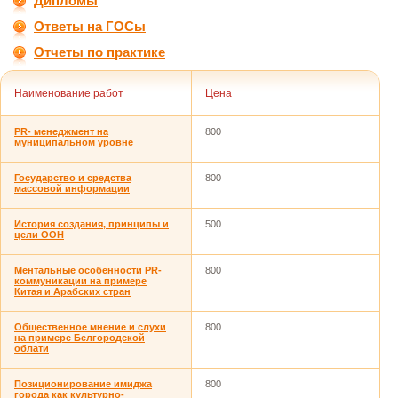
Дипломы
Ответы на ГОСы
Отчеты по практике
Наименование работ
Цена
PR- менеджмент на
800
муниципальном уровне
Государство и средства
800
массовой информации
История создания, принципы и
500
цели ООН
Ментальные особенности PR-
800
коммуникации на примере
Китая и Арабских стран
Общественное мнение и слухи
800
на примере Белгородской
облати
Позиционирование имиджа
800
города как культурно-