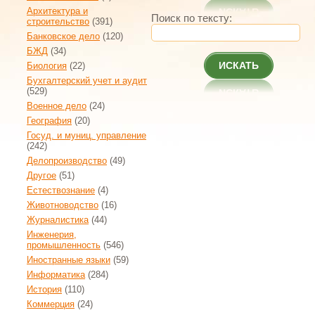
Архитектура и
Поиск по тексту:
строительство
(391)
Банковское дело
(120)
БЖД
(34)
ИСКАТЬ
Биология
(22)
Бухгалтерский учет и аудит
(529)
Военное дело
(24)
География
(20)
Госуд. и муниц. управление
(242)
Делопроизводство
(49)
Другое
(51)
Естествознание
(4)
Животноводство
(16)
Журналистика
(44)
Инженерия,
промышленность
(546)
Иностранные языки
(59)
Информатика
(284)
История
(110)
Коммерция
(24)