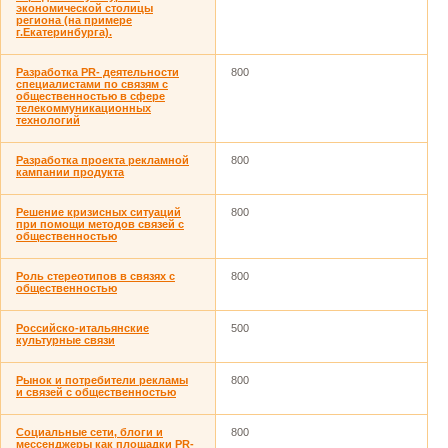
экономической столицы
региона (на примере
г.Екатеринбурга).
Разработка PR- деятельности
800
специалистами по связям с
общественностью в сфере
телекоммуникационных
технологий
Разработка проекта рекламной
800
кампании продукта
Решение кризисных ситуаций
800
при помощи методов связей с
общественностью
Роль стереотипов в связях с
800
общественностью
Российско-итальянские
500
культурные связи
Рынок и потребители рекламы
800
и связей с общественностью
Социальные сети, блоги и
800
мессенджеры как площадки PR-