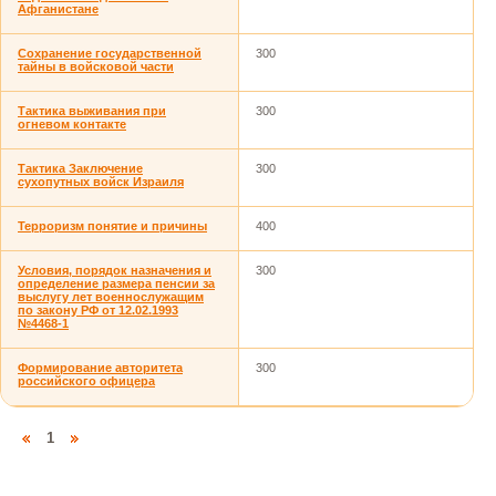
Афганистане
Сохранение государственной
300
тайны в войсковой части
Тактика выживания при
300
огневом контакте
Тактика Заключение
300
сухопутных войск Израиля
Терроризм понятие и причины
400
Условия, порядок назначения и
300
определение размера пенсии за
выслугу лет военнослужащим
по закону РФ от 12.02.1993
№4468-1
Формирование авторитета
300
российского офицера
1