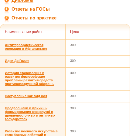
Дипломы
Ответы на ГОСы
Отчеты по практике
Наименование работ
Цена
Антитеррористическая
300
операция в Афганистане
Идеи Де Голля
300
История становления и
400
развития философские
проблемы развития средств
противовоздушной обороны
Наступление как вид боя
300
Предпосылки и причины
300
формирования спецслужб в
древневосточных и античных
государствах
Развитие военного искусства в
300
ходе боевых действий в