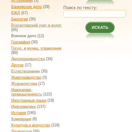
Астрономия
(3)
Банковское дело
(29)
Поиск по тексту:
БЖД
(67)
Биология
(30)
Бухгалтерский учет и аудит
ИСКАТЬ
(65)
Военное дело
(12)
География
(30)
Госуд. и муниц. управление
(89)
Делопроизводство
(34)
Другое
(17)
Естествознание
(35)
Животноводство
(3)
Журналистика
(17)
Инженерия,
промышленность
(122)
Иностранные языки
(19)
Информатика
(137)
История
(240)
Коммерция
(8)
Культура и искусство
(118)
Литература
(55)