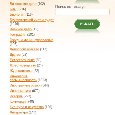
Банковское дело
(102)
Поиск по тексту:
БЖД
(216)
Биология
(116)
Бухгалтерский учет и аудит
(1046)
ИСКАТЬ
Военное дело
(12)
География
(101)
Госуд. и муниц. управление
(196)
Делопроизводство
(117)
Другое
(92)
Естествознание
(50)
Животноводство
(24)
Журналистика
(22)
Инженерия,
промышленность
(1023)
Иностранные языки
(344)
Информатика
(972)
История
(293)
Коммерция
(40)
Культура и искусство
(126)
Литература
(147)