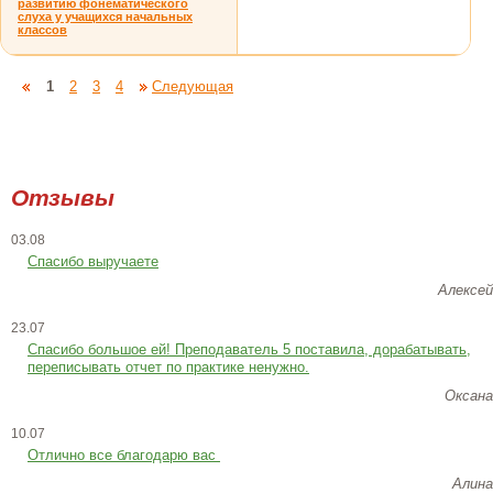
развитию фонематического
слуха у учащихся начальных
классов
1
2
3
4
Следующая
Отзывы
03.08
Спасибо выручаете
Алексей
23.07
Cпасибо большое ей! Преподаватель 5 поставила, дорабатывать,
переписывать отчет по практике ненужно.
Оксана
10.07
Отлично все благодарю вас
Алина