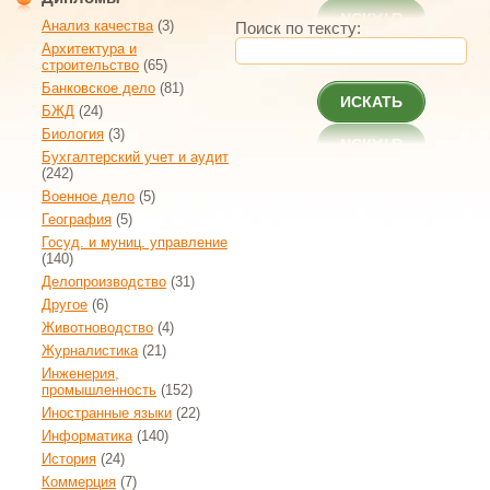
Анализ качества
(3)
Поиск по тексту:
Архитектура и
строительство
(65)
Банковское дело
(81)
ИСКАТЬ
БЖД
(24)
Биология
(3)
Бухгалтерский учет и аудит
(242)
Военное дело
(5)
География
(5)
Госуд. и муниц. управление
(140)
Делопроизводство
(31)
Другое
(6)
Животноводство
(4)
Журналистика
(21)
Инженерия,
промышленность
(152)
Иностранные языки
(22)
Информатика
(140)
История
(24)
Коммерция
(7)