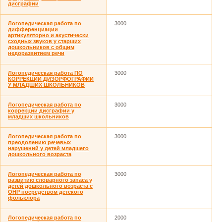
дисграфии
Логопедическая работа по
3000
дифференциации
артикуляторно и акустически
сходных звуков у старших
дошкольников с общим
недоразвитием речи
Логопедическая работа ПО
3000
КОРРЕКЦИИ ДИЗОРФОГРАФИИ
У МЛАДШИХ ШКОЛЬНИКОВ
Логопедическая работа по
3000
коррекции дисграфии у
младших школьников
Логопедическая работа по
3000
преодолению речевых
нарушений у детей младшего
дошкольного возраста
Логопедическая работа по
3000
развитию словарного запаса у
детей дошкольного возраста с
ОНР посредством детского
фольклора
Логопедическая работа по
2000