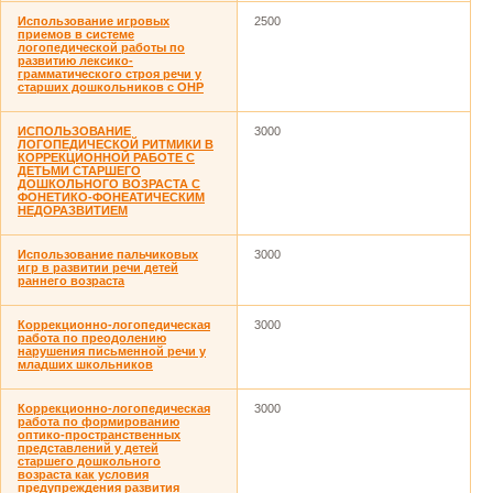
Использование игровых
2500
приемов в системе
логопедической работы по
развитию лексико-
грамматического строя речи у
старших дошкольников с ОНР
ИСПОЛЬЗОВАНИЕ
3000
ЛОГОПЕДИЧЕСКОЙ РИТМИКИ В
КОРРЕКЦИОННОЙ РАБОТЕ С
ДЕТЬМИ СТАРШЕГО
ДОШКОЛЬНОГО ВОЗРАСТА С
ФОНЕТИКО-ФОНЕАТИЧЕСКИМ
НЕДОРАЗВИТИЕМ
Использование пальчиковых
3000
игр в развитии речи детей
раннего возраста
Коррекционно-логопедическая
3000
работа по преодолению
нарушения письменной речи у
младших школьников
Коррекционно-логопедическая
3000
работа по формированию
оптико-пространственных
представлений у детей
старшего дошкольного
возраста как условия
предупреждения развития