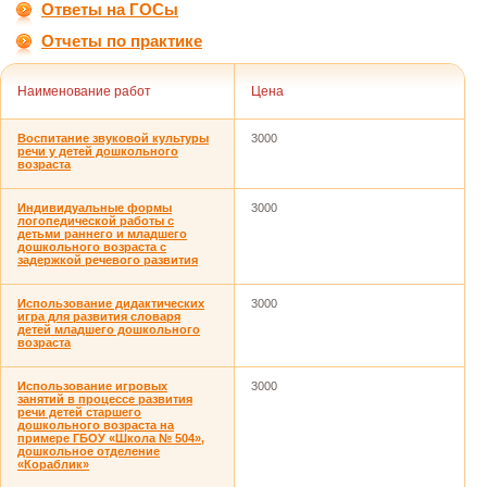
Ответы на ГОСы
Отчеты по практике
Наименование работ
Цена
Воспитание звуковой культуры
3000
речи у детей дошкольного
возраста
Индивидуальные формы
3000
логопедической работы с
детьми раннего и младшего
дошкольного возраста с
задержкой речевого развития
Использование дидактических
3000
игра для развития словаря
детей младшего дошкольного
возраста
Использование игровых
3000
занятий в процессе развития
речи детей старшего
дошкольного возраста на
примере ГБОУ «Школа № 504»,
дошкольное отделение
«Кораблик»