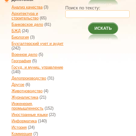
Анализ качества
(3)
Поиск по тексту:
Архитектура и
строительство
(65)
Банковское дело
(81)
ИСКАТЬ
БЖД
(24)
Биология
(3)
Бухгалтерский учет и аудит
(242)
Военное дело
(5)
География
(5)
Госуд. и муниц. управление
(140)
Делопроизводство
(31)
Другое
(6)
Животноводство
(4)
Журналистика
(21)
Инженерия,
промышленность
(152)
Иностранные языки
(22)
Информатика
(140)
История
(24)
Коммерция
(7)