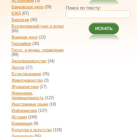
Астрономия
(3)
Банковское дело
(29)
Поиск по тексту:
БЖД
(67)
Биология
(30)
Бухгалтерский учет и аудит
ИСКАТЬ
(65)
Военное дело
(12)
География
(30)
Госуд. и муниц. управление
(89)
Делопроизводство
(34)
Другое
(17)
Естествознание
(35)
Животноводство
(3)
Журналистика
(17)
Инженерия,
промышленность
(122)
Иностранные языки
(19)
Информатика
(137)
История
(240)
Коммерция
(8)
Культура и искусство
(118)
Литература
(55)