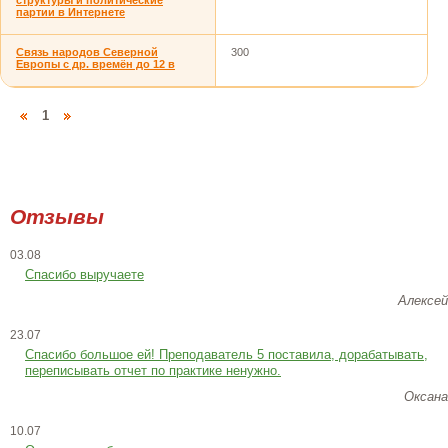
структуры и политические
партии в Интернете
Связь народов Северной
300
Европы с др. времён до 12 в
1
Отзывы
03.08
Спасибо выручаете
Алексей
23.07
Cпасибо большое ей! Преподаватель 5 поставила, дорабатывать,
переписывать отчет по практике ненужно.
Оксана
10.07