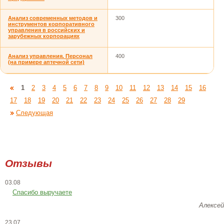
Анализ современных методов и
300
инструментов корпоративного
управления в российских и
зарубежных корпорациях
Анализ управления. Персонал
400
(на примере аптечной сети)
1
2
3
4
5
6
7
8
9
10
11
12
13
14
15
16
17
18
19
20
21
22
23
24
25
26
27
28
29
Следующая
Отзывы
03.08
Спасибо выручаете
Алексей
23.07