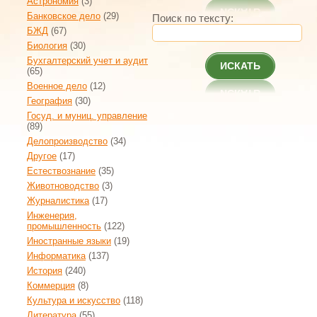
Астрономия
(3)
Банковское дело
(29)
Поиск по тексту:
БЖД
(67)
Биология
(30)
Бухгалтерский учет и аудит
ИСКАТЬ
(65)
Военное дело
(12)
География
(30)
Госуд. и муниц. управление
(89)
Делопроизводство
(34)
Другое
(17)
Естествознание
(35)
Животноводство
(3)
Журналистика
(17)
Инженерия,
промышленность
(122)
Иностранные языки
(19)
Информатика
(137)
История
(240)
Коммерция
(8)
Культура и искусство
(118)
Литература
(55)