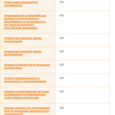
Адаптация персонала в
300
организации
Американская и европейская
400
модели стратегического
менеджмента и возможности
его использования в
российской экономике
Анализ внутренней среды
300
организации
Анализ внутренней среды
300
предприятия
Анализ конфликтов в трудовых
300
коллективах
Анализ материального и
300
морального стимулирования
Анализ отечественной системы
350
управления на современном
этапе задачи на будущее
Анализ процессов предприятия
300
для оптимизации деятельности
предприятий