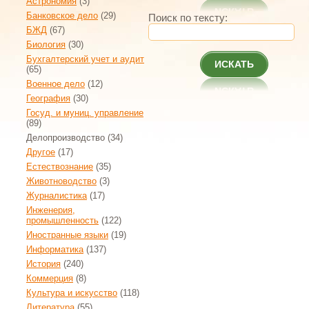
Астрономия
(3)
Банковское дело
(29)
Поиск по тексту:
БЖД
(67)
Биология
(30)
Бухгалтерский учет и аудит
ИСКАТЬ
(65)
Военное дело
(12)
География
(30)
Госуд. и муниц. управление
(89)
Делопроизводство
(34)
Другое
(17)
Естествознание
(35)
Животноводство
(3)
Журналистика
(17)
Инженерия,
промышленность
(122)
Иностранные языки
(19)
Информатика
(137)
История
(240)
Коммерция
(8)
Культура и искусство
(118)
Литература
(55)