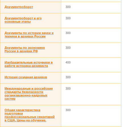
Документооборот
300
Документооборот и его
300
основные этапы
Документы по истории науки и
300
техники в архивах России
Документы по экономике
300
России в архивах РФ
Изобразительные источники в
400
работе историка-архивиста
История создания архивов
300
Международные и российские
300
стандарты безопасности
организационно-кадровых
систем
Общая характеристика
300
подготовки
профессиональных секретарей
в США. Цены на обучение.